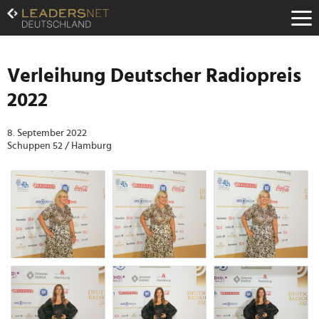
Zum
Inhalt
Zur
Fußzeilen-
Navigation
Verleihung Deutscher Radiopreis
Zur
2022
Hauptnavigation
8. September 2022
Schuppen 52 / Hamburg