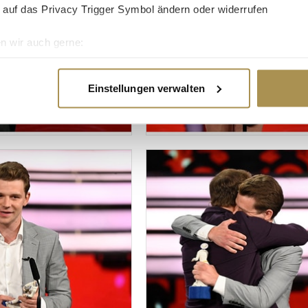
 auf das Privacy Trigger Symbol ändern oder widerrufen
n wir auch gerne:
re geografische Lage erfassen, welche bis auf einige Meter gen
es Scannen nach bestimmten Merkmalen (Fingerprinting) identifi
Einstellungen verwalten
ie Ihre persönlichen Daten verarbeitet werden, und legen Sie I
nhalte und Anzeigen zu personalisieren, Funktionen für soziale
Website zu analysieren. Außerdem geben wir Informationen zu I
r soziale Medien, Werbung und Analysen weiter. Unsere Partner
 Daten zusammen, die Sie ihnen bereitgestellt haben oder die s
n.