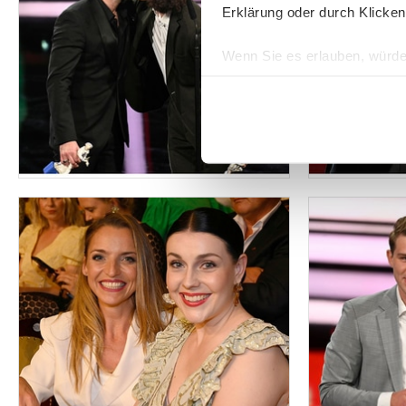
Erklärung oder durch Klicken
Wenn Sie es erlauben, würde
Informationen über Ih
Ihr Gerät durch aktiv
Erfahren Sie mehr darüber, w
Einzelheiten
fest.
Wir verwenden Cookies, um I
und die Zugriffe auf unsere 
Website an unsere Partner fü
möglicherweise mit weiteren
der Dienste gesammelt habe