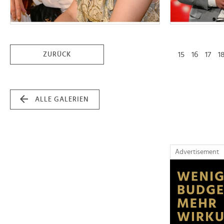
15
16
17
1
ZURÜCK
ALLE GALERIEN
Advertisement