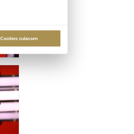
au sein können
zieren
Cookies zulassen
hre Präferenzen im
Abschnitt
 Medien anbieten zu können
hrer Verwendung unserer
 führen diese Informationen
ie im Rahmen Ihrer Nutzung