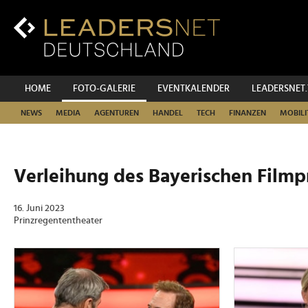
Zum
Inhalt
Zur
Fußzeilen-
Navigation
Zur
HOME
FOTO-GALERIE
EVENTKALENDER
LEADERSNET
Hauptnavigation
NEWS
MEDIA
AGENTUREN
HANDEL
TECH
FINANZEN
MOBILI
Verleihung des Bayerischen Filmp
16. Juni 2023
Prinzregententheater