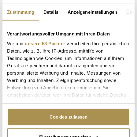
Zustimmung
Details
Anzeigeneinstellungen
Über
Seite 15 / 15
ZURÜCK
Verantwortungsvoller Umgang mit Ihren Daten
Wir und
unsere 58 Partner
verarbeiten Ihre persönlichen
Daten, wie z. B. Ihre IP-Adresse, mithilfe von
ALLE GALERIEN
Technologien wie Cookies, um Informationen auf Ihrem
Gerät zu speichern und darauf zuzugreifen und so
personalisierte Werbung und Inhalte, Messungen von
Werbung und Inhalten, Zielgruppenforschung sowie
Advertisement
Entwicklung von Angeboten zu ermöglichen. Sie
entscheiden darüber, wer Ihre Daten für welche Zwecke
nutzt. Sie können Ihre Einwilligung jederzeit über die
Cookie-Erklärung oder durch Klicken auf das Privacy
Trigger Symbol ändern oder widerrufen
Cookies zulassen
Wenn Sie es erlauben, würden wir auch gerne:
Einstellungen verwalten