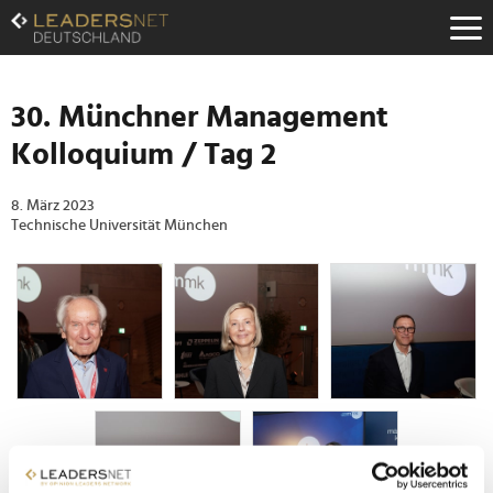
Zum
Inhalt
Zur
Fußzeilen-
Navigation
30. Münchner Management
Zur
Kolloquium / Tag 2
Hauptnavigation
8. März 2023
Technische Universität München