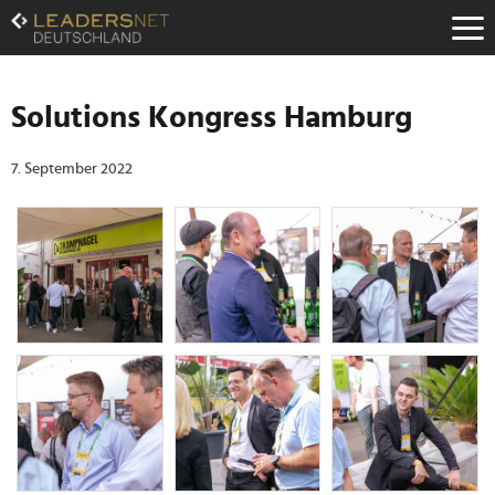
Zum
Inhalt
Zur
Fußzeilen-
Navigation
Solutions Kongress Hamburg
Zur
Hauptnavigation
7. September 2022