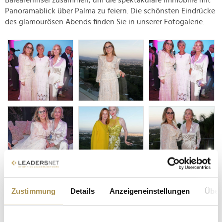
Baleareninsel zusammen, um die spektakuläre Immobilie mit
Panoramablick über Palma zu feiern. Die schönsten Eindrücke
des glamourösen Abends finden Sie in unserer Fotogalerie.
Zustimmung
Details
Anzeigeneinstellungen
Über