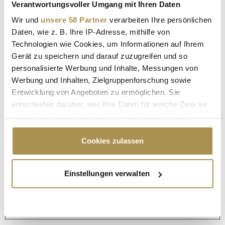
Verantwortungsvoller Umgang mit Ihren Daten
Wir und
unsere 58 Partner
verarbeiten Ihre persönlichen
Daten, wie z. B. Ihre IP-Adresse, mithilfe von
Technologien wie Cookies, um Informationen auf Ihrem
Gerät zu speichern und darauf zuzugreifen und so
personalisierte Werbung und Inhalte, Messungen von
Werbung und Inhalten, Zielgruppenforschung sowie
Entwicklung von Angeboten zu ermöglichen. Sie
entscheiden darüber, wer Ihre Daten für welche Zwecke
nutzt. Sie können Ihre Einwilligung jederzeit über die
Cookie-Erklärung oder durch Klicken auf das Privacy
Trigger Symbol ändern oder widerrufen
Cookies zulassen
Wenn Sie es erlauben, würden wir auch gerne:
Einstellungen verwalten
Seite 1 / 8
WEITER
Informationen über Ihre geografische Lage
erfassen, welche bis auf einige Meter genau sein
können
ALLE GALERIEN
Ihr Gerät durch aktives Scannen nach