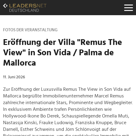
Zum
Inhalt
Zur
Fußzeilen-
Navigation
FOTOS DER VERANSTALTUNG
Zur
Eröffnung der Villa "Remus The
Hauptnavigation
View" in Son Vida / Palma de
Mallorca
11. Juni 2026
Zur Eröffnung der Luxusvilla Remus The View in Son Vida auf
Mallorca begrüßte Immobilienunternehmer Marcel Remus
zahlreiche internationale Stars, Prominente und Wegbegleiter.
In exklusivem Ambiente trafen Persönlichkeiten wie
Hollywood-Ikone Bo Derek, Schauspiellegende Ornella Muti,
Nastassja Kinski, Frauke Ludowig, Franziska Knuppe, Bruce
Darnell, Esther Schweins und Jörn Schlönvoigt auf der