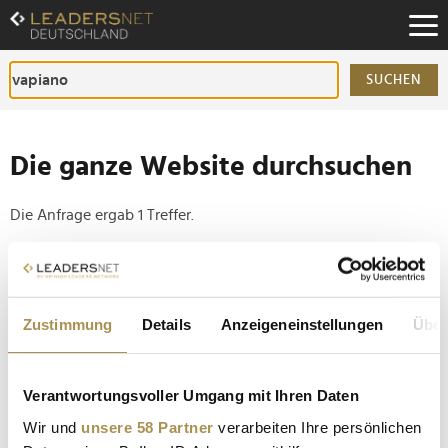
Zum
Inhalt
Zur
Fußzeilen-
SUCHEN
Navigation
Zur
Hauptnavigation
Die ganze Website durchsuchen
Die Anfrage ergab 1 Treffer.
Tipp
Seiten suchen, die genau diese Wortgruppe enthalten:
Zustimmung
Details
Anzeigeneinstellungen
Über
Setzen Sie die gesuchten Wörter zwischen
Anführungszeichen: zb "Vorname Nachname".
Verantwortungsvoller Umgang mit Ihren Daten
Mario C. Bauer: "Die größte Herausforderung
Wir und
unsere 58 Partner
verarbeiten Ihre persönlichen
unserer Industrie ist das Thema Mitarbeiter"