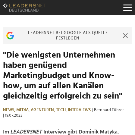
Zum
Inhalt
Zur
Fußzeilen-
Navigation
LEADERSNET BEI GOOGLE ALS QUELLE
Zur
FESTLEGEN
Hauptnavigation
"Die wenigsten Unternehmen
haben genügend
Marketingbudget und Know-
how, um auf allen Kanälen
gleichzeitig erfolgreich zu sein"
NEWS,
MEDIA,
AGENTUREN,
TECH,
INTERVIEWS
| Bernhard Führer
| 19.07.2023
Im
LEADERSNET
-Interview gibt Dominik Matyka,