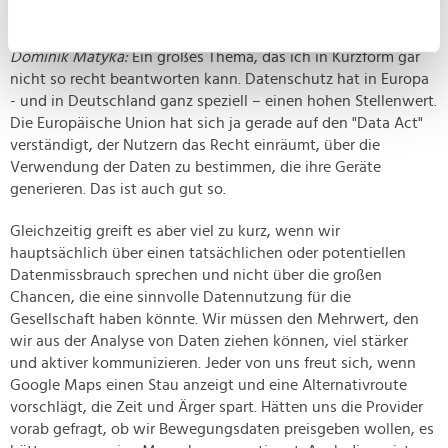
Datenschutz respektieren?
können
Ihr Gerät durch aktives Scannen nach
Dominik Matyka:
Ein großes Thema, das ich in Kurzform gar
bestimmten Merkmalen (Fingerprinting) identifizieren
nicht so recht beantworten kann. Datenschutz hat in Europa
Erfahren Sie mehr darüber, wie Ihre persönlichen Daten
- und in Deutschland ganz speziell – einen hohen Stellenwert.
verarbeitet werden, und legen Sie Ihre Präferenzen im
Die Europäische Union hat sich ja gerade auf den "Data Act"
verständigt, der Nutzern das Recht einräumt, über die
Abschnitt Einzelheiten
fest.
Verwendung der Daten zu bestimmen, die ihre Geräte
generieren. Das ist auch gut so.
Wir verwenden Cookies, um Inhalte und Anzeigen zu
personalisieren, Funktionen für soziale Medien anbieten
Gleichzeitig greift es aber viel zu kurz, wenn wir
zu können und die Zugriffe auf unsere Website zu
hauptsächlich über einen tatsächlichen oder potentiellen
analysieren. Außerdem geben wir Informationen zu Ihrer
Datenmissbrauch sprechen und nicht über die großen
Verwendung unserer Website an unsere Partner für
Chancen, die eine sinnvolle Datennutzung für die
soziale Medien, Werbung und Analysen weiter. Unsere
Gesellschaft haben könnte. Wir müssen den Mehrwert, den
Partner führen diese Informationen möglicherweise mit
wir aus der Analyse von Daten ziehen können, viel stärker
weiteren Daten zusammen, die Sie ihnen bereitgestellt
und aktiver kommunizieren. Jeder von uns freut sich, wenn
Google Maps einen Stau anzeigt und eine Alternativroute
haben oder die sie im Rahmen Ihrer Nutzung der Dienste
vorschlägt, die Zeit und Ärger spart. Hätten uns die Provider
gesammelt haben.
vorab gefragt, ob wir Bewegungsdaten preisgeben wollen, es