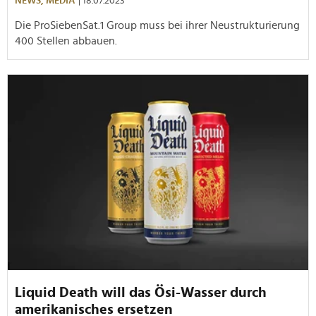
NEWS,
MEDIA
| 18.07.2023
Die ProSiebenSat.1 Group muss bei ihrer Neustrukturierung
400
Stellen abbauen.
Liquid Death will das Ösi-Wasser durch
amerikanisches ersetzen