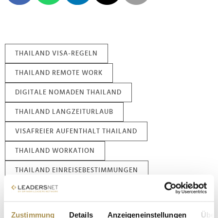
THAILAND VISA-REGELN
THAILAND REMOTE WORK
DIGITALE NOMADEN THAILAND
THAILAND LANGZEITURLAUB
VISAFREIER AUFENTHALT THAILAND
THAILAND WORKATION
THAILAND EINREISEBESTIMMUNGEN
REMOTE-ARBEIT AUSLAND
THAILAND TOURISMUS 2026
Zustimmung
Details
Anzeigeneinstellungen
Über