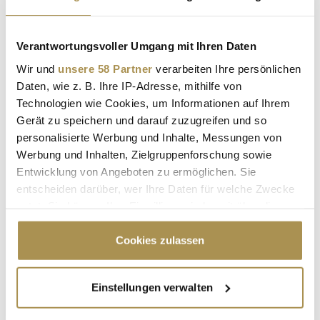
LANGZEITREISEN ASIEN
Verantwortungsvoller Umgang mit Ihren Daten
Kommentar veröffentlichen
Wir und
unsere 58 Partner
verarbeiten Ihre persönlichen
Daten, wie z. B. Ihre IP-Adresse, mithilfe von
Autor:
*
Technologien wie Cookies, um Informationen auf Ihrem
Gerät zu speichern und darauf zuzugreifen und so
personalisierte Werbung und Inhalte, Messungen von
Werbung und Inhalten, Zielgruppenforschung sowie
Kommentar:
*
Entwicklung von Angeboten zu ermöglichen. Sie
entscheiden darüber, wer Ihre Daten für welche Zwecke
nutzt. Sie können Ihre Einwilligung jederzeit über die
Cookie-Erklärung oder durch Klicken auf das Privacy
Trigger Symbol ändern oder widerrufen
Cookies zulassen
Wenn Sie es erlauben, würden wir auch gerne:
Sicherheitscode bestätigen:
*
Einstellungen verwalten
Informationen über Ihre geografische Lage
erfassen, welche bis auf einige Meter genau sein