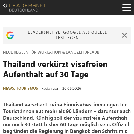
Zum
Inhalt
Zur
Fußzeilen-
Navigation
LEADERSNET BEI GOOGLE ALS QUELLE
Zur
FESTLEGEN
Hauptnavigation
NEUE REGELN FÜR WORKATION & LANGZEITURLAUB
Thailand verkürzt visafreien
Aufenthalt auf 30 Tage
NEWS,
TOURISMUS
| Redaktion
| 20.05.2026
Thailand verschärft seine Einreisebestimmungen für
Tourist:innen aus mehr als 90 Ländern – darunter auch
Deutschland. Künftig soll der visumsfreie Aufenthalt
nur noch 30 statt bisher 60 Tage möglich sein. Offiziell
begründet die Regierung in Bangkok den Schritt mit