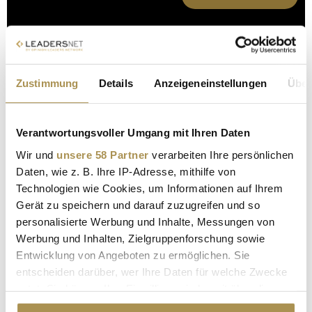
Zustimmung
Details
Anzeigeneinstellungen
Über
Verantwortungsvoller Umgang mit Ihren Daten
Wir und
unsere 58 Partner
verarbeiten Ihre persönlichen
Daten, wie z. B. Ihre IP-Adresse, mithilfe von
16.10.2025
Technologien wie Cookies, um Informationen auf Ihrem
Gerät zu speichern und darauf zuzugreifen und so
personalisierte Werbung und Inhalte, Messungen von
Werbung und Inhalten, Zielgruppenforschung sowie
Entwicklung von Angeboten zu ermöglichen. Sie
entscheiden darüber, wer Ihre Daten für welche Zwecke
nutzt. Sie können Ihre Einwilligung jederzeit über die
Advertisement
Cookie-Erklärung oder durch Klicken auf das Privacy