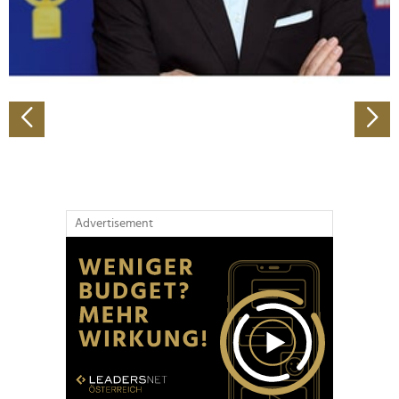
personalisieren, Funktionen für soziale Medien anbieten
zu können und die Zugriffe auf unsere Website zu
analysieren. Außerdem geben wir Informationen zu Ihrer
Verwendung unserer Website an unsere Partner für
soziale Medien, Werbung und Analysen weiter. Unsere
Partner führen diese Informationen möglicherweise mit
weiteren Daten zusammen, die Sie ihnen bereitgestellt
haben oder die sie im Rahmen Ihrer Nutzung der Dienste
gesammelt haben.
Advertisement