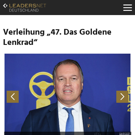
Zum
Inhalt
Zur
Fußzeilen-
Navigation
Verleihung „47. Das Goldene
Zur
Lenkrad“
Hauptnavigation