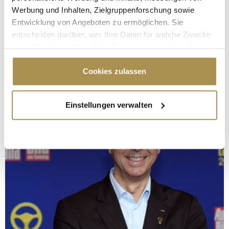
Werbung und Inhalten, Zielgruppenforschung sowie
Entwicklung von Angeboten zu ermöglichen. Sie
entscheiden darüber, wer Ihre Daten für welche Zwecke
nutzt. Sie können Ihre Einwilligung jederzeit über die
Cookie-Erklärung oder durch Klicken auf das Privacy
Trigger Symbol ändern oder widerrufen
Cookies zulassen
Wenn Sie es erlauben, würden wir auch gerne:
Einstellungen verwalten
Informationen über Ihre geografische Lage
erfassen, welche bis auf einige Meter genau sein
können
Ihr Gerät durch aktives Scannen nach
bestimmten Merkmalen (Fingerprinting) identifizieren
Erfahren Sie mehr darüber, wie Ihre persönlichen Daten
verarbeitet werden, und legen Sie Ihre Präferenzen im
Abschnitt Einzelheiten
fest.
Wir verwenden Cookies, um Inhalte und Anzeigen zu