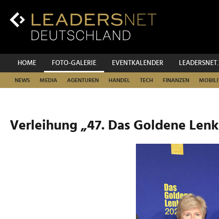
Zum
Inhalt
Zur
Fußzeilen-
Navigation
Zur
HOME
FOTO-GALERIE
EVENTKALENDER
LEADERSNET
Hauptnavigation
NEWS
MEDIA
AGENTUREN
HANDEL
TECH
FINANZEN
MOBILI
Verleihung „47. Das Goldene Lenk