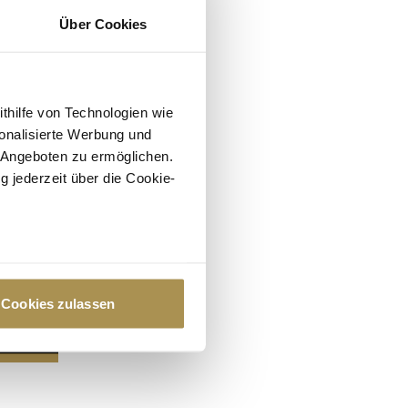
Über Cookies
ithilfe von Technologien wie
onalisierte Werbung und
 Angeboten zu ermöglichen.
g jederzeit über die Cookie-
au sein können
zieren
Cookies zulassen
hre Präferenzen im
Abschnitt
 Medien anbieten zu können
hrer Verwendung unserer