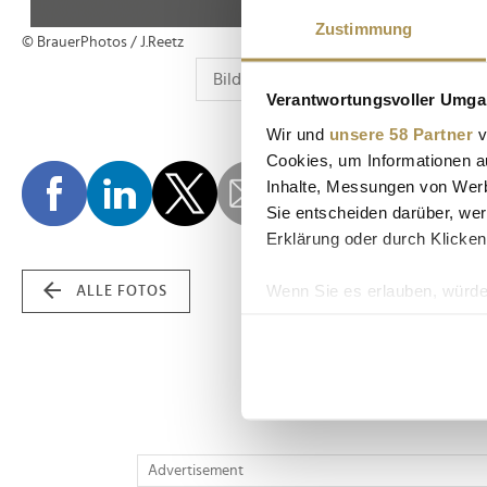
Zustimmung
© BrauerPhotos / J.Reetz
Verantwortungsvoller Umgan
Wir und
unsere 58 Partner
v
Cookies, um Informationen a
Inhalte, Messungen von Werb
Sie entscheiden darüber, wer
Erklärung oder durch Klicken
Wenn Sie es erlauben, würde
ALLE FOTOS
Informationen über Ih
Ihr Gerät durch aktiv
Erfahren Sie mehr darüber, w
Einzelheiten
fest.
Wir verwenden Cookies, um I
Advertisement
und die Zugriffe auf unsere 