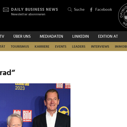
DAILY BUSINESS NEWS
Suche
Facebook
Newsletter abonnieren
.TV
ÜBER UNS
MEDIADATEN
LINKEDIN
EDITION AT
SUCHEN
TÄT
TOURISMUS
KARRIERE
EVENTS
LEADERS
INTERVIEWS
IMMOBI
rad“