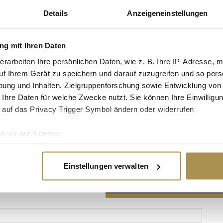
Details
Anzeigeneinstellungen
g mit Ihren Daten
erarbeiten Ihre persönlichen Daten, wie z. B. Ihre IP-Adresse, m
Advertisement
uf Ihrem Gerät zu speichern und darauf zuzugreifen und so pers
ung und Inhalten, Zielgruppenforschung sowie Entwicklung von
 Ihre Daten für welche Zwecke nutzt. Sie können Ihre Einwilligun
 auf das Privacy Trigger Symbol ändern oder widerrufen
n wir auch gerne:
re geografische Lage erfassen, welche bis auf einige Meter gen
es Scannen nach bestimmten Merkmalen (Fingerprinting) identifi
Einstellungen verwalten
ie Ihre persönlichen Daten verarbeitet werden, und legen Sie I
nhalte und Anzeigen zu personalisieren, Funktionen für soziale
Website zu analysieren. Außerdem geben wir Informationen zu I