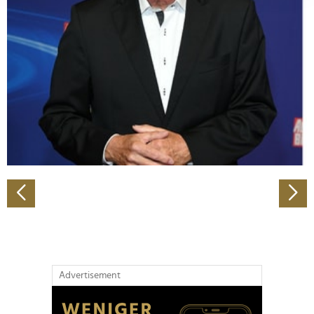
Abschnitt Einzelheiten
fest.
Wir verwenden Cookies, um Inhalte und Anzeigen zu
personalisieren, Funktionen für soziale Medien anbieten
zu können und die Zugriffe auf unsere Website zu
analysieren. Außerdem geben wir Informationen zu Ihrer
Verwendung unserer Website an unsere Partner für
soziale Medien, Werbung und Analysen weiter. Unsere
Partner führen diese Informationen möglicherweise mit
weiteren Daten zusammen, die Sie ihnen bereitgestellt
haben oder die sie im Rahmen Ihrer Nutzung der Dienste
gesammelt haben.
Advertisement