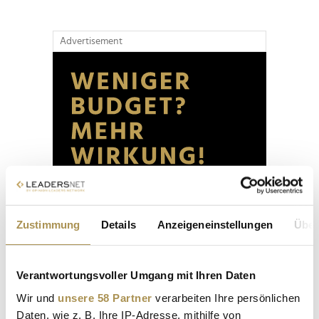
Advertisement
Zustimmung
Details
Anzeigeneinstellungen
Über
Verantwortungsvoller Umgang mit Ihren Daten
Wir und
unsere 58 Partner
verarbeiten Ihre persönlichen
Daten, wie z. B. Ihre IP-Adresse, mithilfe von