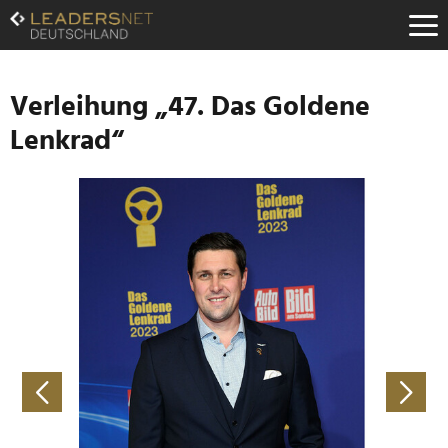
Zum
Inhalt
Zur
Fußzeilen-
Navigation
Verleihung „47. Das Goldene
Zur
Lenkrad“
Hauptnavigation