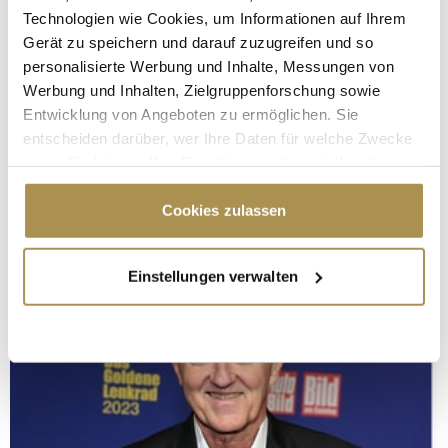
Technologien wie Cookies, um Informationen auf Ihrem
Gerät zu speichern und darauf zuzugreifen und so
personalisierte Werbung und Inhalte, Messungen von
Werbung und Inhalten, Zielgruppenforschung sowie
Entwicklung von Angeboten zu ermöglichen. Sie
entscheiden darüber, wer Ihre Daten für welche Zwecke
nutzt. Sie können Ihre Einwilligung jederzeit über die
Cookie-Erklärung oder durch Klicken auf das Privacy
Trigger Symbol ändern oder widerrufen
Cookies zulassen
Wenn Sie es erlauben, würden wir auch gerne:
Einstellungen verwalten
Informationen über Ihre geografische Lage
erfassen, welche bis auf einige Meter genau sein
können
Ihr Gerät durch aktives Scannen nach
bestimmten Merkmalen (Fingerprinting) identifizieren
Erfahren Sie mehr darüber, wie Ihre persönlichen Daten
verarbeitet werden, und legen Sie Ihre Präferenzen im