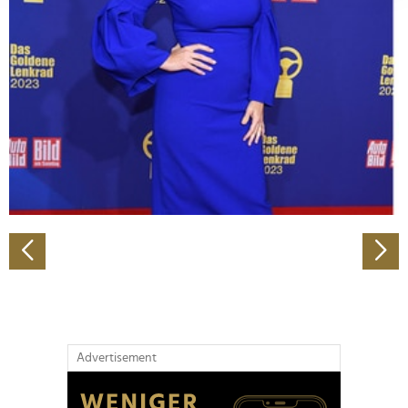
Abschnitt Einzelheiten
fest.
Wir verwenden Cookies, um Inhalte und Anzeigen zu
personalisieren, Funktionen für soziale Medien anbieten
zu können und die Zugriffe auf unsere Website zu
analysieren. Außerdem geben wir Informationen zu Ihrer
Verwendung unserer Website an unsere Partner für
soziale Medien, Werbung und Analysen weiter. Unsere
Partner führen diese Informationen möglicherweise mit
weiteren Daten zusammen, die Sie ihnen bereitgestellt
haben oder die sie im Rahmen Ihrer Nutzung der Dienste
gesammelt haben.
Advertisement