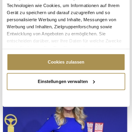
Technologien wie Cookies, um Informationen auf Ihrem
Gerät zu speichern und darauf zuzugreifen und so
personalisierte Werbung und Inhalte, Messungen von
Werbung und Inhalten, Zielgruppenforschung sowie
Entwicklung von Angeboten zu ermöglichen. Sie
entscheiden darüber, wer Ihre Daten für welche Zwecke
nutzt. Sie können Ihre Einwilligung jederzeit über die
Cookie-Erklärung oder durch Klicken auf das Privacy
Trigger Symbol ändern oder widerrufen
Cookies zulassen
Wenn Sie es erlauben, würden wir auch gerne:
Einstellungen verwalten
Informationen über Ihre geografische Lage
erfassen, welche bis auf einige Meter genau sein
können
Ihr Gerät durch aktives Scannen nach
bestimmten Merkmalen (Fingerprinting) identifizieren
Erfahren Sie mehr darüber, wie Ihre persönlichen Daten
verarbeitet werden, und legen Sie Ihre Präferenzen im