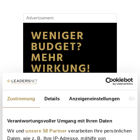
Advertisement
Zustimmung
Details
Anzeigeneinstellungen
Über
Verantwortungsvoller Umgang mit Ihren Daten
Wir und
unsere 58 Partner
verarbeiten Ihre persönlichen
Daten, wie z. B. Ihre IP-Adresse, mithilfe von