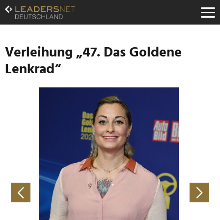
Zum
Inhalt
Zur
Fußzeilen-
Navigation
Verleihung „47. Das Goldene
Zur
Lenkrad“
Hauptnavigation