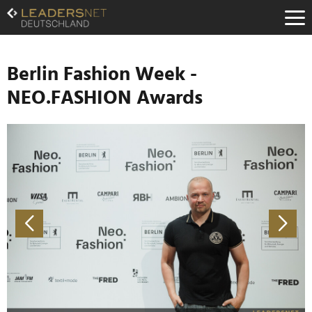
Zum
Inhalt
Zur
Fußzeilen-
Navigation
Berlin Fashion Week -
Zur
NEO.FASHION Awards
Hauptnavigation