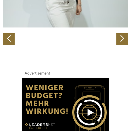
personalisieren, Funktionen für soziale Medien anbieten
zu können und die Zugriffe auf unsere Website zu
analysieren. Außerdem geben wir Informationen zu Ihrer
Verwendung unserer Website an unsere Partner für
soziale Medien, Werbung und Analysen weiter. Unsere
Partner führen diese Informationen möglicherweise mit
weiteren Daten zusammen, die Sie ihnen bereitgestellt
haben oder die sie im Rahmen Ihrer Nutzung der Dienste
gesammelt haben.
Advertisement