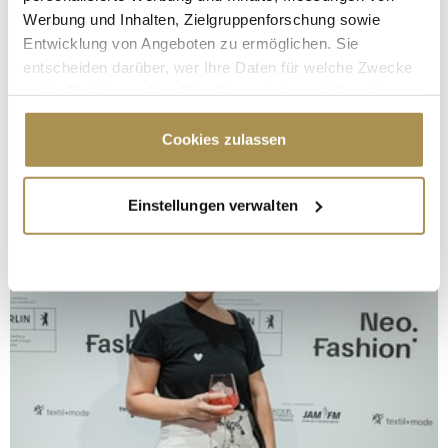
Werbung und Inhalten, Zielgruppenforschung sowie
Entwicklung von Angeboten zu ermöglichen. Sie
entscheiden darüber, wer Ihre Daten für welche Zwecke
nutzt. Sie können Ihre Einwilligung jederzeit über die
Cookie-Erklärung oder durch Klicken auf das Privacy
Trigger Symbol ändern oder widerrufen
Cookies zulassen
Wenn Sie es erlauben, würden wir auch gerne:
Einstellungen verwalten
Informationen über Ihre geografische Lage
erfassen, welche bis auf einige Meter genau sein
können
Ihr Gerät durch aktives Scannen nach
bestimmten Merkmalen (Fingerprinting) identifizieren
Erfahren Sie mehr darüber, wie Ihre persönlichen Daten
verarbeitet werden, und legen Sie Ihre Präferenzen im
Abschnitt Einzelheiten
fest.
Wir verwenden Cookies, um Inhalte und Anzeigen zu