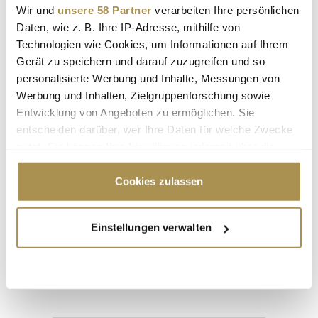
Wir und
unsere 58 Partner
verarbeiten Ihre persönlichen
Daten, wie z. B. Ihre IP-Adresse, mithilfe von
Technologien wie Cookies, um Informationen auf Ihrem
Gerät zu speichern und darauf zuzugreifen und so
personalisierte Werbung und Inhalte, Messungen von
Werbung und Inhalten, Zielgruppenforschung sowie
Entwicklung von Angeboten zu ermöglichen. Sie
entscheiden darüber, wer Ihre Daten für welche Zwecke
nutzt. Sie können Ihre Einwilligung jederzeit über die
Cookie-Erklärung oder durch Klicken auf das Privacy
Trigger Symbol ändern oder widerrufen
Cookies zulassen
Seite 1 / 17
WEITER
Wenn Sie es erlauben, würden wir auch gerne:
Einstellungen verwalten
Informationen über Ihre geografische Lage
erfassen, welche bis auf einige Meter genau sein
ALLE GALERIEN
können
Ihr Gerät durch aktives Scannen nach
bestimmten Merkmalen (Fingerprinting) identifizieren