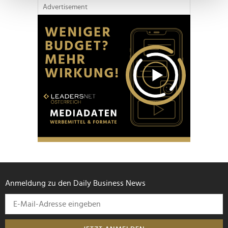
Erfahren Sie mehr darüber, wie Ihre persönlichen Daten
Advertisement
verarbeitet werden, und legen Sie Ihre Präferenzen im
Abschnitt Einzelheiten
fest.
Wir verwenden Cookies, um Inhalte und Anzeigen zu
personalisieren, Funktionen für soziale Medien anbieten
zu können und die Zugriffe auf unsere Website zu
analysieren. Außerdem geben wir Informationen zu Ihrer
Verwendung unserer Website an unsere Partner für
soziale Medien, Werbung und Analysen weiter. Unsere
Partner führen diese Informationen möglicherweise mit
weiteren Daten zusammen, die Sie ihnen bereitgestellt
haben oder die sie im Rahmen Ihrer Nutzung der Dienste
gesammelt haben.
Anmeldung zu den Daily Business News