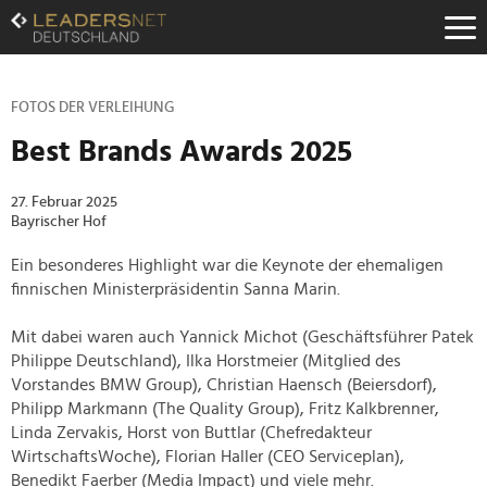
Zum
Inhalt
Zur
Fußzeilen-
Navigation
FOTOS DER VERLEIHUNG
Zur
Best Brands Awards 2025
Hauptnavigation
27. Februar 2025
Bayrischer Hof
Ein besonderes Highlight war die Keynote der ehemaligen
finnischen Ministerpräsidentin Sanna Marin.
Mit dabei waren auch Yannick Michot (Geschäftsführer Patek
Philippe Deutschland), Ilka Horstmeier (Mitglied des
Vorstandes BMW Group), Christian Haensch (Beiersdorf),
Philipp Markmann (The Quality Group), Fritz Kalkbrenner,
Linda Zervakis, Horst von Buttlar (Chefredakteur
WirtschaftsWoche), Florian Haller (CEO Serviceplan),
Benedikt Faerber (Media Impact) und viele mehr.