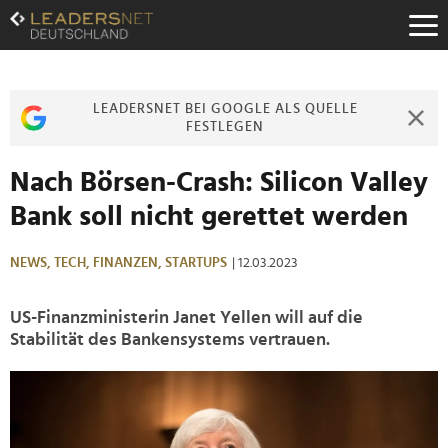
Zum
Inhalt
Zur
Fußzeilen-
Navigation
LEADERSNET BEI GOOGLE ALS QUELLE
Zur
FESTLEGEN
Hauptnavigation
Nach Börsen-Crash: Silicon Valley
Bank soll nicht gerettet werden
NEWS,
TECH,
FINANZEN,
STARTUPS
| 12.03.2023
US-Finanzministerin Janet Yellen will auf die
Stabilität des Bankensystems vertrauen.
>