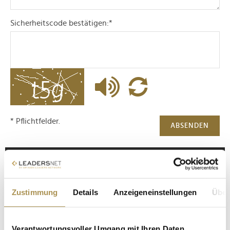
Sicherheitscode bestätigen:
*
* Pflichtfelder.
ABSENDEN
LEADERSNET.TV
LAUTSCHALTEN
Zustimmung
Details
Anzeigeneinstellungen
Über
Verantwortungsvoller Umgang mit Ihren Daten