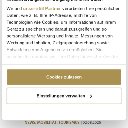
Wir und
unsere 58 Partner
verarbeiten Ihre persönlichen
Daten, wie z. B. Ihre IP-Adresse, mithilfe von
Technologien wie Cookies, um Informationen auf Ihrem
Gerät zu speichern und darauf zuzugreifen und so
personalisierte Werbung und Inhalte, Messungen von
Werbung und Inhalten, Zielgruppenforschung sowie
"Die Leute wollen einen Skandal im
Entwicklung von Angeboten zu ermöglichen. Sie
Sommerloch"
entscheiden darüber, wer Ihre Daten für welche Zwecke
nutzt. Sie können Ihre Einwilligung jederzeit über die
Cookie-Erklärung oder durch Klicken auf das Privacy
Trigger Symbol ändern oder widerrufen
Cookies zulassen
MEISTGELESEN
Wenn Sie es erlauben, würden wir auch gerne:
Einstellungen verwalten
LUFTFAHRT-INSIDER
Informationen über Ihre geografische Lage
erfassen, welche bis auf einige Meter genau sein
Von "Philip" bis "Gate Lice": Die
können
geheimen Flugzeug-Codes der Crew
Ihr Gerät durch aktives Scannen nach
NEWS,
MOBILITÄT,
TOURISMUS
| 02.08.2026
bestimmten Merkmalen (Fingerprinting) identifizieren