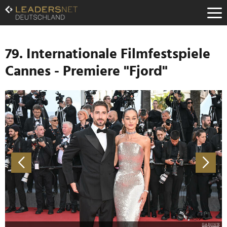
Zum
Inhalt
Zur
Fußzeilen-
Navigation
79. Internationale Filmfestspiele
Zur
Cannes - Premiere "Fjord"
Hauptnavigation