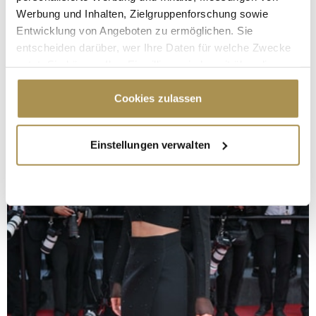
Werbung und Inhalten, Zielgruppenforschung sowie
Entwicklung von Angeboten zu ermöglichen. Sie
entscheiden darüber, wer Ihre Daten für welche Zwecke
nutzt. Sie können Ihre Einwilligung jederzeit über die
Cookie-Erklärung oder durch Klicken auf das Privacy
Trigger Symbol ändern oder widerrufen
Cookies zulassen
Wenn Sie es erlauben, würden wir auch gerne:
Einstellungen verwalten
Informationen über Ihre geografische Lage
erfassen, welche bis auf einige Meter genau sein
können
Ihr Gerät durch aktives Scannen nach
bestimmten Merkmalen (Fingerprinting) identifizieren
Erfahren Sie mehr darüber, wie Ihre persönlichen Daten
verarbeitet werden, und legen Sie Ihre Präferenzen im
Abschnitt Einzelheiten
fest.
Wir verwenden Cookies, um Inhalte und Anzeigen zu