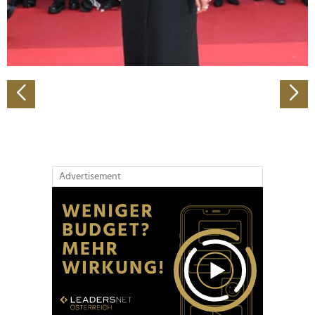
personalisieren, Funktionen für soziale Medien anbieten
zu können und die Zugriffe auf unsere Website zu
analysieren. Außerdem geben wir Informationen zu Ihrer
Verwendung unserer Website an unsere Partner für
soziale Medien, Werbung und Analysen weiter. Unsere
Partner führen diese Informationen möglicherweise mit
weiteren Daten zusammen, die Sie ihnen bereitgestellt
haben oder die sie im Rahmen Ihrer Nutzung der Dienste
gesammelt haben.
Advertisement