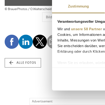
Zustimmung
© BrauerPhotos / O.Walterscheid
Verantwortungsvoller Umgan
Wir und
unsere 58 Partner
v
Cookies, um Informationen a
Inhalte, Messungen von Werb
Sie entscheiden darüber, wer
Erklärung oder durch Klicken
Wenn Sie es erlauben, würde
ALLE FOTOS
Informationen über Ih
Ihr Gerät durch aktiv
Erfahren Sie mehr darüber, w
Einzelheiten
fest.
Wir verwenden Cookies, um I
Advertisement
und die Zugriffe auf unsere 