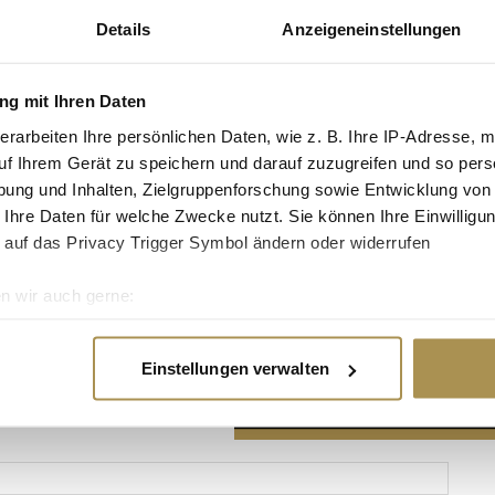
Details
Anzeigeneinstellungen
g mit Ihren Daten
erarbeiten Ihre persönlichen Daten, wie z. B. Ihre IP-Adresse, m
Advertisement
uf Ihrem Gerät zu speichern und darauf zuzugreifen und so pers
ung und Inhalten, Zielgruppenforschung sowie Entwicklung von
 Ihre Daten für welche Zwecke nutzt. Sie können Ihre Einwilligun
 auf das Privacy Trigger Symbol ändern oder widerrufen
n wir auch gerne:
re geografische Lage erfassen, welche bis auf einige Meter gen
es Scannen nach bestimmten Merkmalen (Fingerprinting) identifi
Einstellungen verwalten
ie Ihre persönlichen Daten verarbeitet werden, und legen Sie I
nhalte und Anzeigen zu personalisieren, Funktionen für soziale
Website zu analysieren. Außerdem geben wir Informationen zu I