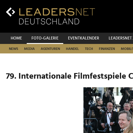
Zum
Inhalt
Zur
Fußzeilen-
Navigation
Zur
HOME
FOTO-GALERIE
EVENTKALENDER
LEADERSNET
Hauptnavigation
NEWS
MEDIA
AGENTUREN
HANDEL
TECH
FINANZEN
MOBILI
79. Internationale Filmfestspiele 