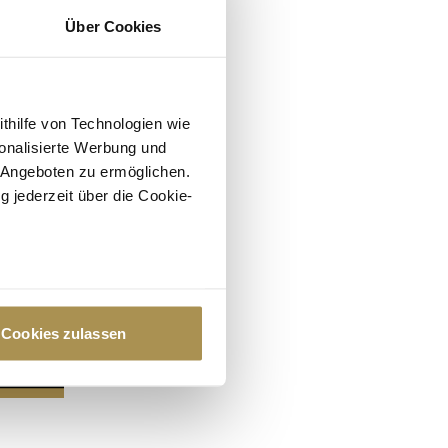
Über Cookies
ithilfe von Technologien wie
onalisierte Werbung und
 Angeboten zu ermöglichen.
g jederzeit über die Cookie-
au sein können
zieren
Cookies zulassen
hre Präferenzen im
Abschnitt
 Medien anbieten zu können
hrer Verwendung unserer