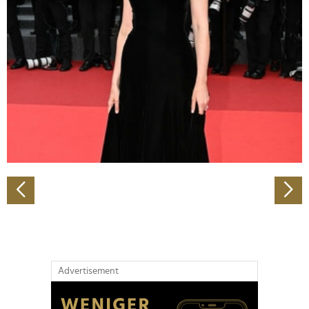
Abschnitt Einzelheiten
fest.
Wir verwenden Cookies, um Inhalte und Anzeigen zu
personalisieren, Funktionen für soziale Medien anbieten
zu können und die Zugriffe auf unsere Website zu
analysieren. Außerdem geben wir Informationen zu Ihrer
Verwendung unserer Website an unsere Partner für
soziale Medien, Werbung und Analysen weiter. Unsere
Partner führen diese Informationen möglicherweise mit
weiteren Daten zusammen, die Sie ihnen bereitgestellt
haben oder die sie im Rahmen Ihrer Nutzung der Dienste
gesammelt haben.
Advertisement