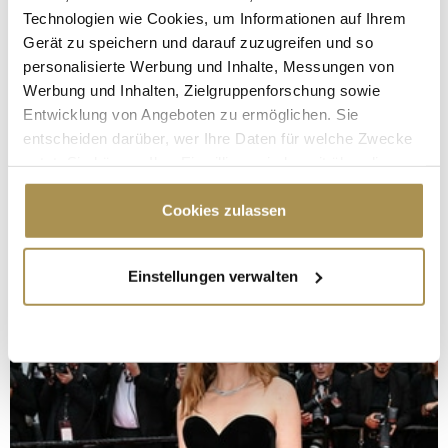
Technologien wie Cookies, um Informationen auf Ihrem
Gerät zu speichern und darauf zuzugreifen und so
personalisierte Werbung und Inhalte, Messungen von
Werbung und Inhalten, Zielgruppenforschung sowie
Entwicklung von Angeboten zu ermöglichen. Sie
entscheiden darüber, wer Ihre Daten für welche Zwecke
nutzt. Sie können Ihre Einwilligung jederzeit über die
Cookie-Erklärung oder durch Klicken auf das Privacy
Trigger Symbol ändern oder widerrufen
Cookies zulassen
Wenn Sie es erlauben, würden wir auch gerne:
Einstellungen verwalten
Informationen über Ihre geografische Lage
erfassen, welche bis auf einige Meter genau sein
können
Ihr Gerät durch aktives Scannen nach
bestimmten Merkmalen (Fingerprinting) identifizieren
Erfahren Sie mehr darüber, wie Ihre persönlichen Daten
verarbeitet werden, und legen Sie Ihre Präferenzen im