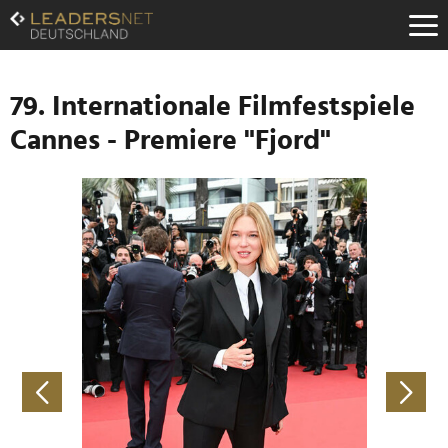
Zum
Inhalt
Zur
Fußzeilen-
Navigation
79. Internationale Filmfestspiele
Zur
Cannes - Premiere "Fjord"
Hauptnavigation