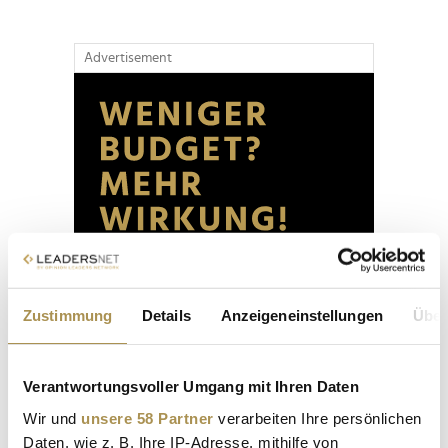
Advertisement
Zustimmung
Details
Anzeigeneinstellungen
Über
Verantwortungsvoller Umgang mit Ihren Daten
Wir und
unsere 58 Partner
verarbeiten Ihre persönlichen
Daten, wie z. B. Ihre IP-Adresse, mithilfe von