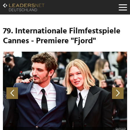
Zum
Inhalt
Zur
Fußzeilen-
Navigation
79. Internationale Filmfestspiele
Zur
Cannes - Premiere "Fjord"
Hauptnavigation