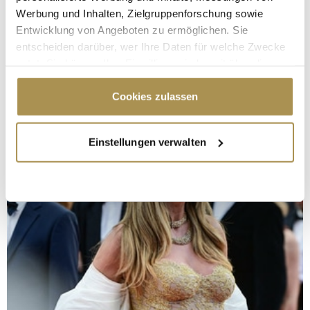
Werbung und Inhalten, Zielgruppenforschung sowie
Entwicklung von Angeboten zu ermöglichen. Sie
entscheiden darüber, wer Ihre Daten für welche Zwecke
nutzt. Sie können Ihre Einwilligung jederzeit über die
Cookie-Erklärung oder durch Klicken auf das Privacy
Trigger Symbol ändern oder widerrufen
Cookies zulassen
Wenn Sie es erlauben, würden wir auch gerne:
Einstellungen verwalten
Informationen über Ihre geografische Lage
erfassen, welche bis auf einige Meter genau sein
können
Ihr Gerät durch aktives Scannen nach
bestimmten Merkmalen (Fingerprinting) identifizieren
Erfahren Sie mehr darüber, wie Ihre persönlichen Daten
verarbeitet werden, und legen Sie Ihre Präferenzen im
Abschnitt Einzelheiten
fest.
Wir verwenden Cookies, um Inhalte und Anzeigen zu