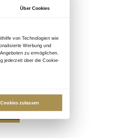
Über Cookies
ithilfe von Technologien wie
onalisierte Werbung und
 Angeboten zu ermöglichen.
g jederzeit über die Cookie-
au sein können
zieren
Cookies zulassen
hre Präferenzen im
Abschnitt
 Medien anbieten zu können
hrer Verwendung unserer