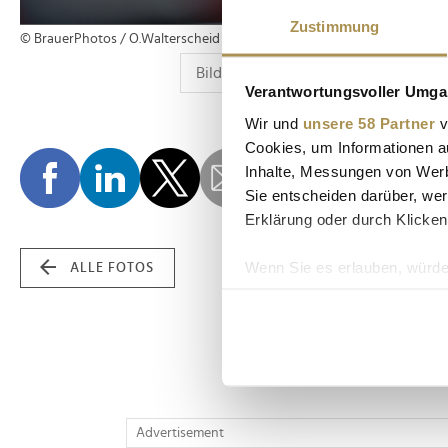
Zustimmung
© BrauerPhotos / O.Walterscheid
Verantwortungsvoller Umgan
Wir und
unsere 58 Partner
v
Cookies, um Informationen a
Inhalte, Messungen von Werb
Sie entscheiden darüber, wer
Erklärung oder durch Klicken
Wenn Sie es erlauben, würde
ALLE FOTOS
Informationen über Ih
Ihr Gerät durch aktiv
Erfahren Sie mehr darüber, w
Einzelheiten
fest.
Wir verwenden Cookies, um I
Advertisement
und die Zugriffe auf unsere 