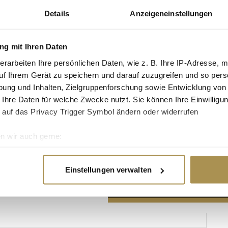
Details
Anzeigeneinstellungen
g mit Ihren Daten
erarbeiten Ihre persönlichen Daten, wie z. B. Ihre IP-Adresse, m
Advertisement
uf Ihrem Gerät zu speichern und darauf zuzugreifen und so pers
ung und Inhalten, Zielgruppenforschung sowie Entwicklung von
 Ihre Daten für welche Zwecke nutzt. Sie können Ihre Einwilligun
 auf das Privacy Trigger Symbol ändern oder widerrufen
n wir auch gerne:
re geografische Lage erfassen, welche bis auf einige Meter gen
es Scannen nach bestimmten Merkmalen (Fingerprinting) identifi
Einstellungen verwalten
ie Ihre persönlichen Daten verarbeitet werden, und legen Sie I
nhalte und Anzeigen zu personalisieren, Funktionen für soziale
Website zu analysieren. Außerdem geben wir Informationen zu I