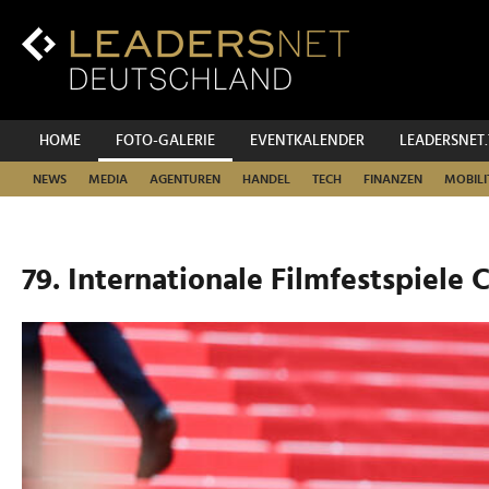
Zum
Inhalt
Zur
Fußzeilen-
Navigation
Zur
HOME
FOTO-GALERIE
EVENTKALENDER
LEADERSNET
Hauptnavigation
NEWS
MEDIA
AGENTUREN
HANDEL
TECH
FINANZEN
MOBILI
79. Internationale Filmfestspiele 