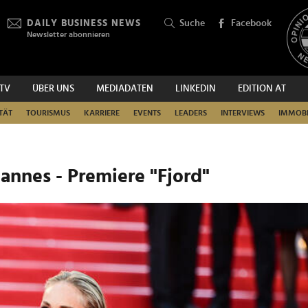
DAILY BUSINESS NEWS
Suche
Facebook
Newsletter abonnieren
.TV
ÜBER UNS
MEDIADATEN
LINKEDIN
EDITION AT
SUCHEN
TÄT
TOURISMUS
KARRIERE
EVENTS
LEADERS
INTERVIEWS
IMMOBI
Cannes - Premiere "Fjord"