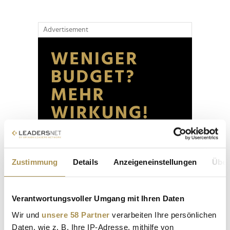
Advertisement
Zustimmung
Details
Anzeigeneinstellungen
Über
Verantwortungsvoller Umgang mit Ihren Daten
Wir und
unsere 58 Partner
verarbeiten Ihre persönlichen
Daten, wie z. B. Ihre IP-Adresse, mithilfe von