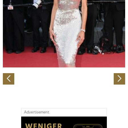
Abschnitt Einzelheiten
fest.
Wir verwenden Cookies, um Inhalte und Anzeigen zu
personalisieren, Funktionen für soziale Medien anbieten
zu können und die Zugriffe auf unsere Website zu
analysieren. Außerdem geben wir Informationen zu Ihrer
Verwendung unserer Website an unsere Partner für
soziale Medien, Werbung und Analysen weiter. Unsere
Partner führen diese Informationen möglicherweise mit
weiteren Daten zusammen, die Sie ihnen bereitgestellt
haben oder die sie im Rahmen Ihrer Nutzung der Dienste
gesammelt haben.
Advertisement