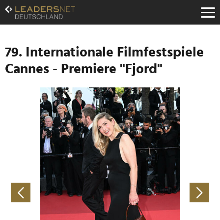
Zum
Inhalt
Zur
Fußzeilen-
Navigation
79. Internationale Filmfestspiele
Zur
Cannes - Premiere "Fjord"
Hauptnavigation