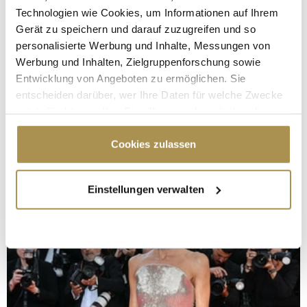
Technologien wie Cookies, um Informationen auf Ihrem
Gerät zu speichern und darauf zuzugreifen und so
personalisierte Werbung und Inhalte, Messungen von
Werbung und Inhalten, Zielgruppenforschung sowie
Entwicklung von Angeboten zu ermöglichen. Sie
entscheiden darüber, wer Ihre Daten für welche Zwecke
nutzt. Sie können Ihre Einwilligung jederzeit über die
Cookie-Erklärung oder durch Klicken auf das Privacy
Trigger Symbol ändern oder widerrufen
Cookies zulassen
Wenn Sie es erlauben, würden wir auch gerne:
Einstellungen verwalten
Informationen über Ihre geografische Lage
erfassen, welche bis auf einige Meter genau sein
können
Ihr Gerät durch aktives Scannen nach
bestimmten Merkmalen (Fingerprinting) identifizieren
Erfahren Sie mehr darüber, wie Ihre persönlichen Daten
verarbeitet werden, und legen Sie Ihre Präferenzen im