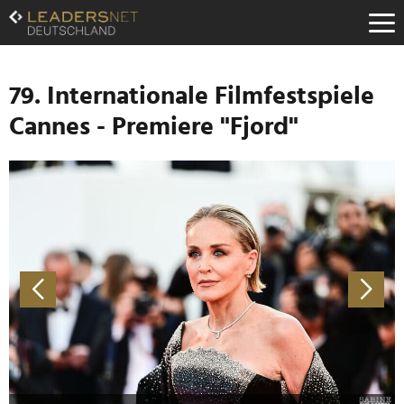
Zum
Inhalt
Zur
Fußzeilen-
Navigation
79. Internationale Filmfestspiele
Zur
Cannes - Premiere "Fjord"
Hauptnavigation