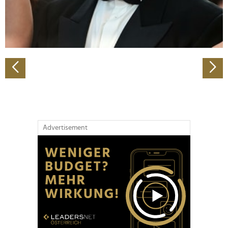
personalisieren, Funktionen für soziale Medien anbieten
zu können und die Zugriffe auf unsere Website zu
analysieren. Außerdem geben wir Informationen zu Ihrer
Verwendung unserer Website an unsere Partner für
soziale Medien, Werbung und Analysen weiter. Unsere
Partner führen diese Informationen möglicherweise mit
weiteren Daten zusammen, die Sie ihnen bereitgestellt
haben oder die sie im Rahmen Ihrer Nutzung der Dienste
gesammelt haben.
Advertisement