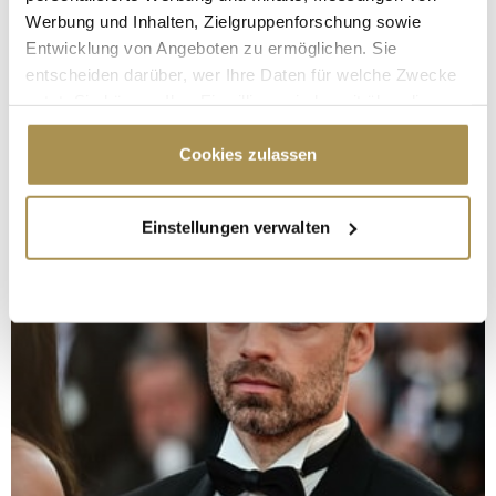
Werbung und Inhalten, Zielgruppenforschung sowie
Entwicklung von Angeboten zu ermöglichen. Sie
entscheiden darüber, wer Ihre Daten für welche Zwecke
nutzt. Sie können Ihre Einwilligung jederzeit über die
Cookie-Erklärung oder durch Klicken auf das Privacy
Trigger Symbol ändern oder widerrufen
Cookies zulassen
Wenn Sie es erlauben, würden wir auch gerne:
Einstellungen verwalten
Informationen über Ihre geografische Lage
erfassen, welche bis auf einige Meter genau sein
können
Ihr Gerät durch aktives Scannen nach
bestimmten Merkmalen (Fingerprinting) identifizieren
Erfahren Sie mehr darüber, wie Ihre persönlichen Daten
verarbeitet werden, und legen Sie Ihre Präferenzen im
Abschnitt Einzelheiten
fest.
Wir verwenden Cookies, um Inhalte und Anzeigen zu