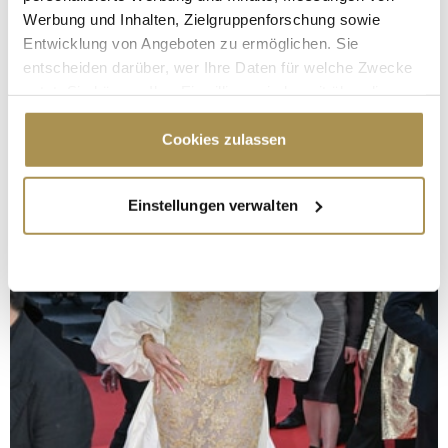
Werbung und Inhalten, Zielgruppenforschung sowie
Entwicklung von Angeboten zu ermöglichen. Sie
entscheiden darüber, wer Ihre Daten für welche Zwecke
nutzt. Sie können Ihre Einwilligung jederzeit über die
Cookie-Erklärung oder durch Klicken auf das Privacy
Trigger Symbol ändern oder widerrufen
Cookies zulassen
Wenn Sie es erlauben, würden wir auch gerne:
Einstellungen verwalten
Informationen über Ihre geografische Lage
erfassen, welche bis auf einige Meter genau sein
können
Ihr Gerät durch aktives Scannen nach
bestimmten Merkmalen (Fingerprinting) identifizieren
Erfahren Sie mehr darüber, wie Ihre persönlichen Daten
verarbeitet werden, und legen Sie Ihre Präferenzen im
Abschnitt Einzelheiten
fest.
Wir verwenden Cookies, um Inhalte und Anzeigen zu