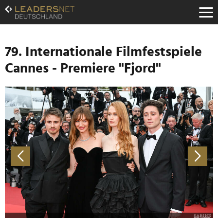
Zum
Inhalt
Zur
Fußzeilen-
Navigation
79. Internationale Filmfestspiele
Zur
Cannes - Premiere "Fjord"
Hauptnavigation