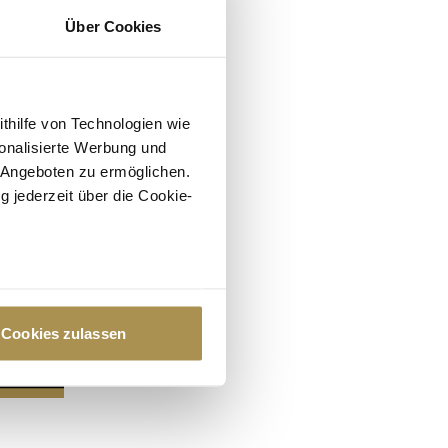
Über Cookies
ithilfe von Technologien wie
onalisierte Werbung und
 Angeboten zu ermöglichen.
g jederzeit über die Cookie-
au sein können
zieren
Cookies zulassen
hre Präferenzen im
Abschnitt
 Medien anbieten zu können
hrer Verwendung unserer