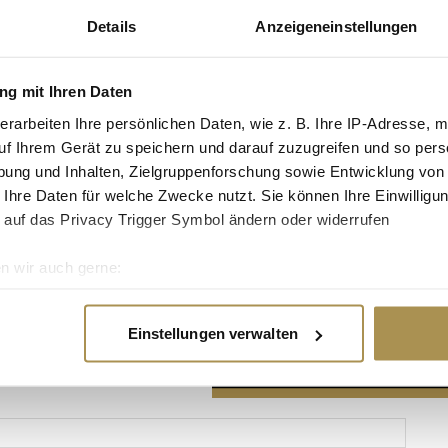
Details
Anzeigeneinstellungen
g mit Ihren Daten
erarbeiten Ihre persönlichen Daten, wie z. B. Ihre IP-Adresse, m
Advertisement
uf Ihrem Gerät zu speichern und darauf zuzugreifen und so pers
ung und Inhalten, Zielgruppenforschung sowie Entwicklung von
 Ihre Daten für welche Zwecke nutzt. Sie können Ihre Einwilligun
 auf das Privacy Trigger Symbol ändern oder widerrufen
n wir auch gerne:
re geografische Lage erfassen, welche bis auf einige Meter gen
es Scannen nach bestimmten Merkmalen (Fingerprinting) identifi
Einstellungen verwalten
ie Ihre persönlichen Daten verarbeitet werden, und legen Sie I
nhalte und Anzeigen zu personalisieren, Funktionen für soziale
Website zu analysieren. Außerdem geben wir Informationen zu I