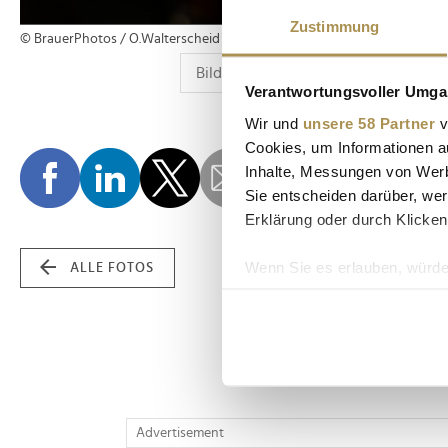
Zustimmung
© BrauerPhotos / O.Walterscheid
Verantwortungsvoller Umgan
Wir und
unsere 58 Partner
v
Cookies, um Informationen a
Inhalte, Messungen von Werb
Sie entscheiden darüber, wer
Erklärung oder durch Klicken
Wenn Sie es erlauben, würde
ALLE FOTOS
Informationen über Ih
Ihr Gerät durch aktiv
Erfahren Sie mehr darüber, w
Einzelheiten
fest.
Wir verwenden Cookies, um I
Advertisement
und die Zugriffe auf unsere 