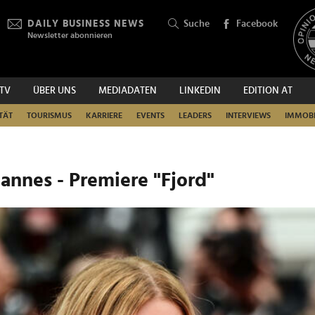
DAILY BUSINESS NEWS
Suche
Facebook
Newsletter abonnieren
.TV
ÜBER UNS
MEDIADATEN
LINKEDIN
EDITION AT
SUCHEN
TÄT
TOURISMUS
KARRIERE
EVENTS
LEADERS
INTERVIEWS
IMMOBI
Cannes - Premiere "Fjord"