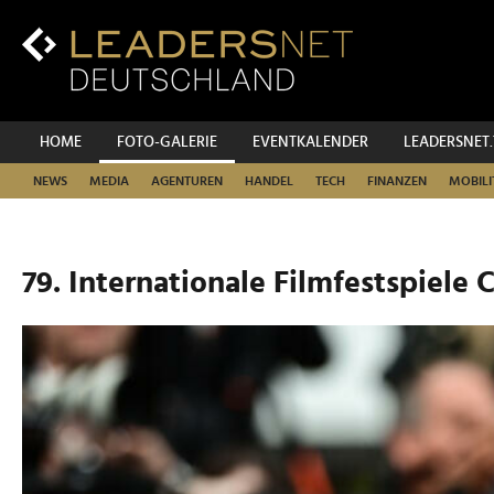
Zum
Inhalt
Zur
Fußzeilen-
Navigation
Zur
HOME
FOTO-GALERIE
EVENTKALENDER
LEADERSNET
Hauptnavigation
NEWS
MEDIA
AGENTUREN
HANDEL
TECH
FINANZEN
MOBILI
79. Internationale Filmfestspiele 