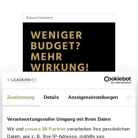
Advertisement
Zustimmung
Details
Anzeigeneinstellungen
Über
Verantwortungsvoller Umgang mit Ihren Daten
Wir und
unsere 58 Partner
verarbeiten Ihre persönlichen
Daten, wie z. B. Ihre IP-Adresse, mithilfe von