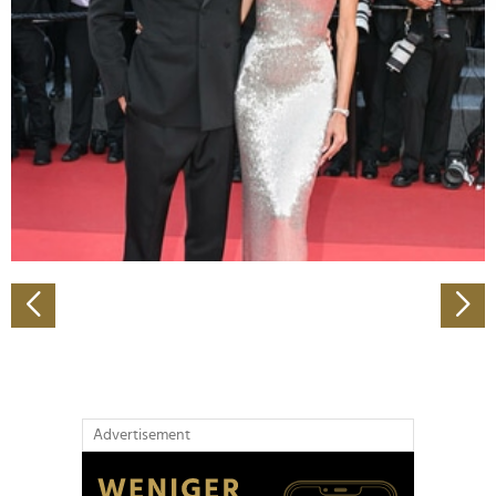
Abschnitt Einzelheiten
fest.
Wir verwenden Cookies, um Inhalte und Anzeigen zu
personalisieren, Funktionen für soziale Medien anbieten
zu können und die Zugriffe auf unsere Website zu
analysieren. Außerdem geben wir Informationen zu Ihrer
Verwendung unserer Website an unsere Partner für
soziale Medien, Werbung und Analysen weiter. Unsere
Partner führen diese Informationen möglicherweise mit
weiteren Daten zusammen, die Sie ihnen bereitgestellt
haben oder die sie im Rahmen Ihrer Nutzung der Dienste
gesammelt haben.
Advertisement