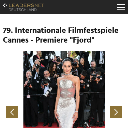
Zum
Inhalt
Zur
Fußzeilen-
Navigation
79. Internationale Filmfestspiele
Zur
Cannes - Premiere "Fjord"
Hauptnavigation