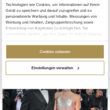
Technologien wie Cookies, um Informationen auf Ihrem
Gerät zu speichern und darauf zuzugreifen und so
personalisierte Werbung und Inhalte, Messungen von
Werbung und Inhalten, Zielgruppenforschung sowie
Entwicklung von Angeboten zu ermöglichen. Sie
entscheiden darüber, wer Ihre Daten für welche Zwecke
nutzt. Sie können Ihre Einwilligung jederzeit über die
Cookie-Erklärung oder durch Klicken auf das Privacy
Trigger Symbol ändern oder widerrufen
Cookies zulassen
Wenn Sie es erlauben, würden wir auch gerne:
Einstellungen verwalten
Informationen über Ihre geografische Lage
erfassen, welche bis auf einige Meter genau sein
können
Ihr Gerät durch aktives Scannen nach
bestimmten Merkmalen (Fingerprinting) identifizieren
Erfahren Sie mehr darüber, wie Ihre persönlichen Daten
verarbeitet werden, und legen Sie Ihre Präferenzen im