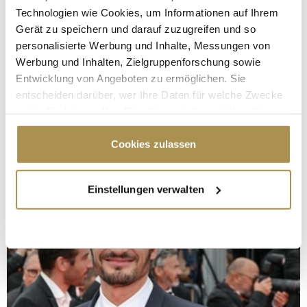
Technologien wie Cookies, um Informationen auf Ihrem
Gerät zu speichern und darauf zuzugreifen und so
personalisierte Werbung und Inhalte, Messungen von
Werbung und Inhalten, Zielgruppenforschung sowie
Entwicklung von Angeboten zu ermöglichen. Sie
entscheiden darüber, wer Ihre Daten für welche Zwecke
nutzt. Sie können Ihre Einwilligung jederzeit über die
Cookie-Erklärung oder durch Klicken auf das Privacy
Trigger Symbol ändern oder widerrufen
Cookies zulassen
Wenn Sie es erlauben, würden wir auch gerne:
Einstellungen verwalten
Informationen über Ihre geografische Lage
erfassen, welche bis auf einige Meter genau sein
können
Ihr Gerät durch aktives Scannen nach
bestimmten Merkmalen (Fingerprinting) identifizieren
Erfahren Sie mehr darüber, wie Ihre persönlichen Daten
verarbeitet werden, und legen Sie Ihre Präferenzen im