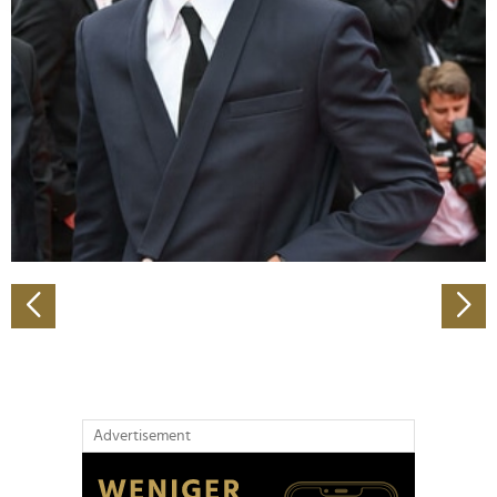
Abschnitt Einzelheiten
fest.
Wir verwenden Cookies, um Inhalte und Anzeigen zu
personalisieren, Funktionen für soziale Medien anbieten
zu können und die Zugriffe auf unsere Website zu
analysieren. Außerdem geben wir Informationen zu Ihrer
Verwendung unserer Website an unsere Partner für
soziale Medien, Werbung und Analysen weiter. Unsere
Partner führen diese Informationen möglicherweise mit
weiteren Daten zusammen, die Sie ihnen bereitgestellt
haben oder die sie im Rahmen Ihrer Nutzung der Dienste
gesammelt haben.
Advertisement