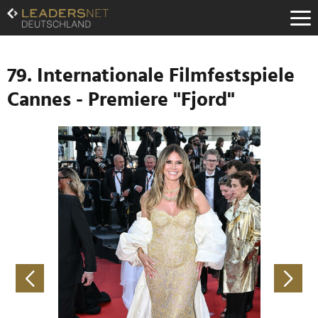
Zum
Inhalt
Zur
Fußzeilen-
Navigation
79. Internationale Filmfestspiele
Zur
Cannes - Premiere "Fjord"
Hauptnavigation