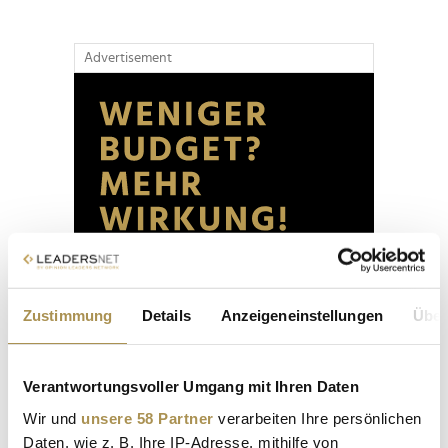
Advertisement
Zustimmung
Details
Anzeigeneinstellungen
Über
Verantwortungsvoller Umgang mit Ihren Daten
Wir und
unsere 58 Partner
verarbeiten Ihre persönlichen
Daten, wie z. B. Ihre IP-Adresse, mithilfe von