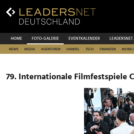
Zum
Inhalt
Zur
Fußzeilen-
Navigation
Zur
HOME
FOTO-GALERIE
EVENTKALENDER
LEADERSNET
Hauptnavigation
NEWS
MEDIA
AGENTUREN
HANDEL
TECH
FINANZEN
MOBILI
79. Internationale Filmfestspiele 