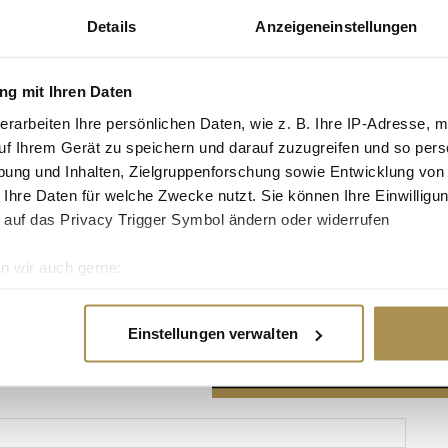
Details
Anzeigeneinstellungen
g mit Ihren Daten
erarbeiten Ihre persönlichen Daten, wie z. B. Ihre IP-Adresse, m
Advertisement
uf Ihrem Gerät zu speichern und darauf zuzugreifen und so pers
ung und Inhalten, Zielgruppenforschung sowie Entwicklung von
 Ihre Daten für welche Zwecke nutzt. Sie können Ihre Einwilligun
 auf das Privacy Trigger Symbol ändern oder widerrufen
n wir auch gerne:
re geografische Lage erfassen, welche bis auf einige Meter gen
es Scannen nach bestimmten Merkmalen (Fingerprinting) identifi
Einstellungen verwalten
ie Ihre persönlichen Daten verarbeitet werden, und legen Sie I
nhalte und Anzeigen zu personalisieren, Funktionen für soziale
Website zu analysieren. Außerdem geben wir Informationen zu I