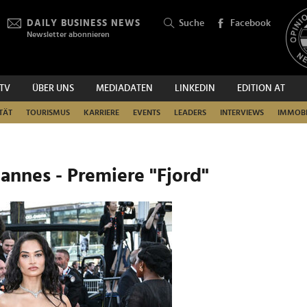
DAILY BUSINESS NEWS
Suche
Facebook
Newsletter abonnieren
.TV
ÜBER UNS
MEDIADATEN
LINKEDIN
EDITION AT
SUCHEN
TÄT
TOURISMUS
KARRIERE
EVENTS
LEADERS
INTERVIEWS
IMMOBI
Cannes - Premiere "Fjord"