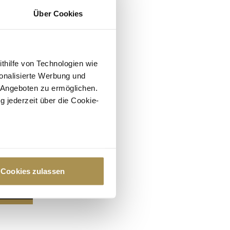
Über Cookies
ithilfe von Technologien wie
onalisierte Werbung und
 Angeboten zu ermöglichen.
g jederzeit über die Cookie-
au sein können
zieren
Cookies zulassen
hre Präferenzen im
Abschnitt
 Medien anbieten zu können
hrer Verwendung unserer