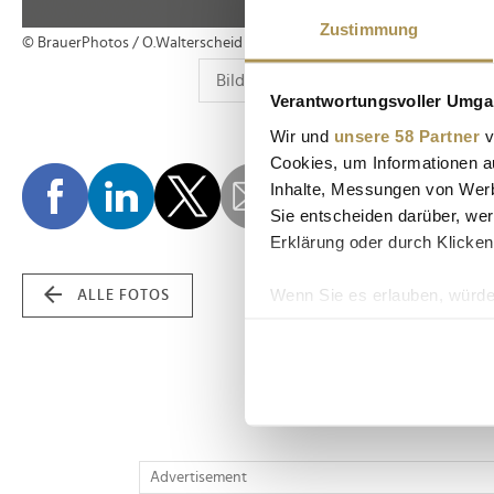
Zustimmung
© BrauerPhotos / O.Walterscheid
Verantwortungsvoller Umgan
Wir und
unsere 58 Partner
v
Cookies, um Informationen a
Inhalte, Messungen von Werb
Sie entscheiden darüber, wer
Erklärung oder durch Klicken
Wenn Sie es erlauben, würde
ALLE FOTOS
Informationen über Ih
Ihr Gerät durch aktiv
Erfahren Sie mehr darüber, w
Einzelheiten
fest.
Wir verwenden Cookies, um I
Advertisement
und die Zugriffe auf unsere 