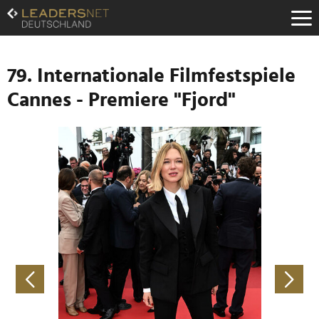
Zum
Inhalt
Zur
Fußzeilen-
Navigation
79. Internationale Filmfestspiele
Zur
Cannes - Premiere "Fjord"
Hauptnavigation