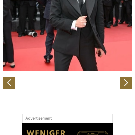
Abschnitt Einzelheiten
fest.
Wir verwenden Cookies, um Inhalte und Anzeigen zu
personalisieren, Funktionen für soziale Medien anbieten
zu können und die Zugriffe auf unsere Website zu
analysieren. Außerdem geben wir Informationen zu Ihrer
Verwendung unserer Website an unsere Partner für
soziale Medien, Werbung und Analysen weiter. Unsere
Partner führen diese Informationen möglicherweise mit
weiteren Daten zusammen, die Sie ihnen bereitgestellt
haben oder die sie im Rahmen Ihrer Nutzung der Dienste
gesammelt haben.
Advertisement