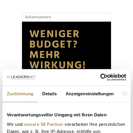
Advertisement
Zustimmung
Details
Anzeigeneinstellungen
Über
Verantwortungsvoller Umgang mit Ihren Daten
Wir und
unsere 58 Partner
verarbeiten Ihre persönlichen
Daten, wie z. B. Ihre IP-Adresse, mithilfe von