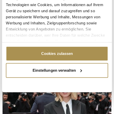
Technologien wie Cookies, um Informationen auf Ihrem
Gerät zu speichern und darauf zuzugreifen und so
personalisierte Werbung und Inhalte, Messungen von
Werbung und Inhalten, Zielgruppenforschung sowie
Entwicklung von Angeboten zu ermöglichen. Sie
entscheiden darüber, wer Ihre Daten für welche Zwecke
nutzt. Sie können Ihre Einwilligung jederzeit über die
Cookie-Erklärung oder durch Klicken auf das Privacy
Trigger Symbol ändern oder widerrufen
Cookies zulassen
Wenn Sie es erlauben, würden wir auch gerne:
Einstellungen verwalten
Informationen über Ihre geografische Lage
erfassen, welche bis auf einige Meter genau sein
können
Ihr Gerät durch aktives Scannen nach
bestimmten Merkmalen (Fingerprinting) identifizieren
Erfahren Sie mehr darüber, wie Ihre persönlichen Daten
verarbeitet werden, und legen Sie Ihre Präferenzen im