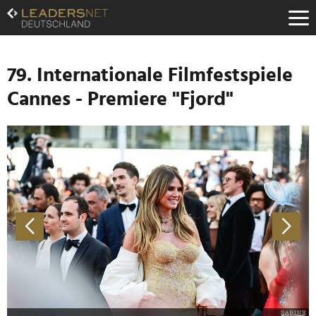
Zum
Inhalt
Zur
Fußzeilen-
Navigation
79. Internationale Filmfestspiele
Zur
Cannes - Premiere "Fjord"
Hauptnavigation