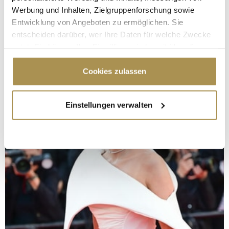
Werbung und Inhalten, Zielgruppenforschung sowie
Entwicklung von Angeboten zu ermöglichen. Sie
entscheiden darüber, wer Ihre Daten für welche Zwecke
nutzt. Sie können Ihre Einwilligung jederzeit über die
Cookie-Erklärung oder durch Klicken auf das Privacy
Trigger Symbol ändern oder widerrufen
Cookies zulassen
Wenn Sie es erlauben, würden wir auch gerne:
Einstellungen verwalten
Informationen über Ihre geografische Lage
erfassen, welche bis auf einige Meter genau sein
können
Ihr Gerät durch aktives Scannen nach
bestimmten Merkmalen (Fingerprinting) identifizieren
Erfahren Sie mehr darüber, wie Ihre persönlichen Daten
verarbeitet werden, und legen Sie Ihre Präferenzen im
Abschnitt Einzelheiten
fest.
Wir verwenden Cookies, um Inhalte und Anzeigen zu