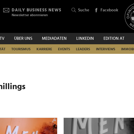
DAILY BUSINESS NEWS
Suche
Facebook
Newsletter abonnieren
.TV
ÜBER UNS
MEDIADATEN
LINKEDIN
EDITION AT
SUCHEN
TÄT
TOURISMUS
KARRIERE
EVENTS
LEADERS
INTERVIEWS
IMMOBI
illings