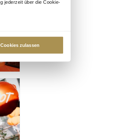
g jederzeit über die Cookie-
au sein können
zieren
Cookies zulassen
hre Präferenzen im
Abschnitt
 Medien anbieten zu können
hrer Verwendung unserer
 führen diese Informationen
ie im Rahmen Ihrer Nutzung