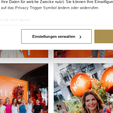
 Ihre Daten für welche Zwecke nutzt. Sie können Ihre Einwilligun
 auf das Privacy Trigger Symbol ändern oder widerrufen
n wir auch gerne:
re geografische Lage erfassen, welche bis auf einige Meter gen
es Scannen nach bestimmten Merkmalen (Fingerprinting) identifi
Einstellungen verwalten
ie Ihre persönlichen Daten verarbeitet werden, und legen Sie I
nhalte und Anzeigen zu personalisieren, Funktionen für soziale
Website zu analysieren. Außerdem geben wir Informationen zu I
r soziale Medien, Werbung und Analysen weiter. Unsere Partner
 Daten zusammen, die Sie ihnen bereitgestellt haben oder die s
n.