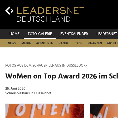
Zum
Inhalt
Zur
Fußzeilen-
Navigation
Zur
HOME
FOTO-GALERIE
EVENTKALENDER
LEADERSNET
Hauptnavigation
NEWS
MEDIA
AGENTUREN
HANDEL
TECH
FINANZEN
MOBILI
FOTOS AUS DEM SCHAUSPIELHAUS IN DÜSSELDORF
WoMen on Top Award 2026 im Sch
25. Juni 2026
Schauspielhaus in Düsseldorf