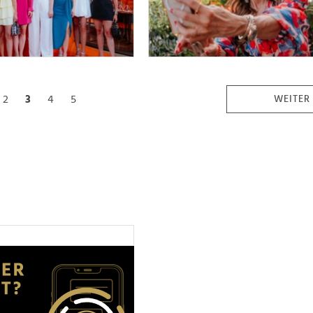
2
3
4
5
WEITER