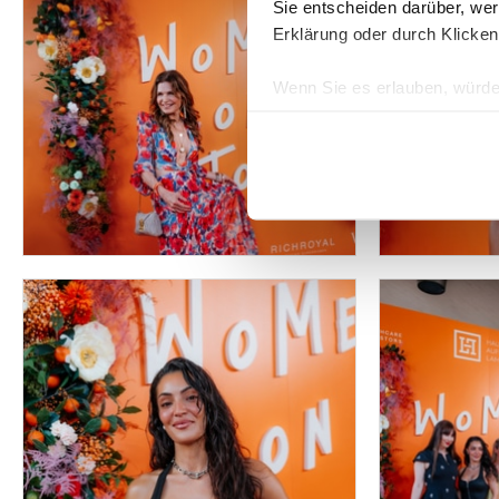
Sie entscheiden darüber, wer
Erklärung oder durch Klicken
Wenn Sie es erlauben, würde
Informationen über Ih
Ihr Gerät durch aktiv
Erfahren Sie mehr darüber, w
Einzelheiten
fest.
Wir verwenden Cookies, um I
und die Zugriffe auf unsere 
Website an unsere Partner fü
möglicherweise mit weiteren
der Dienste gesammelt habe