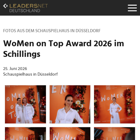
Zum
Inhalt
Zur
Fußzeilen-
Navigation
FOTOS AUS DEM SCHAUSPIELHAUS IN DÜSSELDORF
Zur
WoMen on Top Award 2026 im
Hauptnavigation
Schillings
25. Juni 2026
Schauspielhaus in Düsseldorf