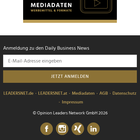
personalisieren, Funktionen für soziale Medien anbieten
zu können und die Zugriffe auf unsere Website zu
analysieren. Außerdem geben wir Informationen zu Ihrer
Verwendung unserer Website an unsere Partner für
soziale Medien, Werbung und Analysen weiter. Unsere
Partner führen diese Informationen möglicherweise mit
Anmeldung zu den Daily Business News
weiteren Daten zusammen, die Sie ihnen bereitgestellt
haben oder die sie im Rahmen Ihrer Nutzung der Dienste
gesammelt haben.
JETZT ANMELDEN
LEADERSNET.de
LEADERSNET.at
Mediadaten
AGB
Datenschutz
Impressum
© Opinion Leaders Network GmbH 2026