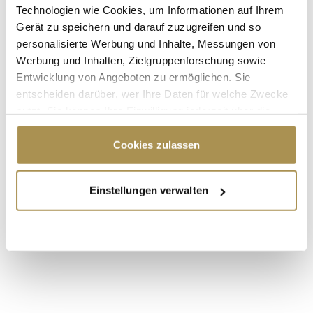
Technologien wie Cookies, um Informationen auf Ihrem
Gerät zu speichern und darauf zuzugreifen und so
personalisierte Werbung und Inhalte, Messungen von
Werbung und Inhalten, Zielgruppenforschung sowie
Entwicklung von Angeboten zu ermöglichen. Sie
entscheiden darüber, wer Ihre Daten für welche Zwecke
* Pflichtfelder.
nutzt. Sie können Ihre Einwilligung jederzeit über die
ABSENDEN
Cookie-Erklärung oder durch Klicken auf das Privacy
Trigger Symbol ändern oder widerrufen
Cookies zulassen
LEADERSNET.TV
Wenn Sie es erlauben, würden wir auch gerne:
Einstellungen verwalten
LAUTSCHALTEN
Informationen über Ihre geografische Lage
erfassen, welche bis auf einige Meter genau sein
können
Ihr Gerät durch aktives Scannen nach
bestimmten Merkmalen (Fingerprinting) identifizieren
Erfahren Sie mehr darüber, wie Ihre persönlichen Daten
verarbeitet werden, und legen Sie Ihre Präferenzen im