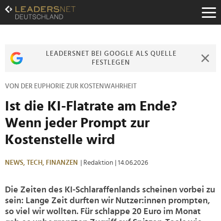
Zum
Inhalt
Zur
Fußzeilen-
Navigation
LEADERSNET BEI GOOGLE ALS QUELLE
Zur
FESTLEGEN
Hauptnavigation
VON DER EUPHORIE ZUR KOSTENWAHRHEIT
Ist die KI-Flatrate am Ende?
Wenn jeder Prompt zur
Kostenstelle wird
NEWS,
TECH,
FINANZEN
| Redaktion
| 14.06.2026
Die Zeiten des KI-Schlaraffenlands scheinen vorbei zu
sein: Lange Zeit durften wir Nutzer:innen prompten,
so viel wir wollten. Für schlappe 20 Euro im Monat