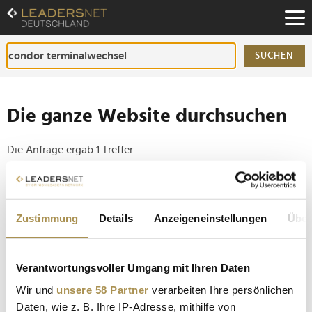
Zum
Inhalt
Zur
Fußzeilen-
SUCHEN
Navigation
Zur
Hauptnavigation
Die ganze Website durchsuchen
Die Anfrage ergab 1 Treffer.
Tipp
Seiten suchen, die genau diese Wortgruppe enthalten:
Zustimmung
Details
Anzeigeneinstellungen
Über
Setzen Sie die gesuchten Wörter zwischen
Anführungszeichen: zb "Vorname Nachname".
Verantwortungsvoller Umgang mit Ihren Daten
Wir und
unsere 58 Partner
verarbeiten Ihre persönlichen
Flughafen Frankfurt plant Terminal 3 mit Turkish
Daten, wie z. B. Ihre IP-Adresse, mithilfe von
Airlines und Condor