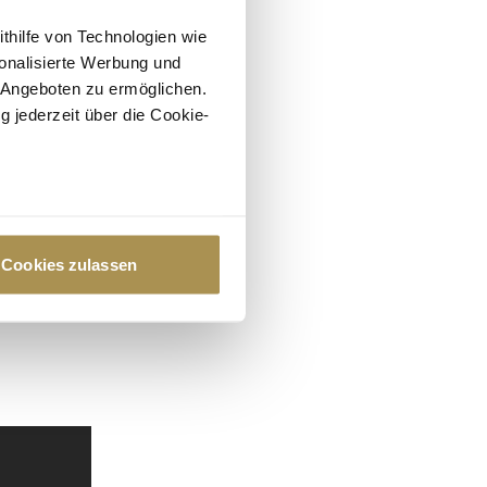
ithilfe von Technologien wie
onalisierte Werbung und
 Angeboten zu ermöglichen.
g jederzeit über die Cookie-
au sein können
zieren
Cookies zulassen
hre Präferenzen im
Abschnitt
 Medien anbieten zu können
hrer Verwendung unserer
 führen diese Informationen
ie im Rahmen Ihrer Nutzung