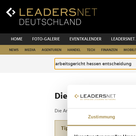
Zum
Inhalt
Zur
Fußzeilen-
Navigation
Zur
HOME
FOTO-GALERIE
EVENTKALENDER
LEADERSNET
Hauptnavigation
NEWS
MEDIA
AGENTUREN
HANDEL
TECH
FINANZEN
MOBILI
Die ganze Website d
Die Anfrage ergab 1 Treffer.
Zustimmung
Tipp