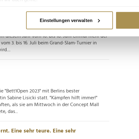
Stuttgarter "Boss Open"
re geografische Lage erfassen, welche bis auf einige Meter gen
es Scannen nach bestimmten Merkmalen (Fingerprinting) identifi
Einstellungen verwalten
ie Ihre persönlichen Daten verarbeitet werden, und legen Sie I
1 laufendes Engagement beim ATP-Rasenturnier
 in diesem Jahr vom 10. bis 18. Juni einmal mehr der
 vom 3. bis 16. Juli beim Grand-Slam-Turnier in
nhalte und Anzeigen zu personalisieren, Funktionen für soziale
d....
Website zu analysieren. Außerdem geben wir Informationen zu I
r soziale Medien, Werbung und Analysen weiter. Unsere Partner
 Daten zusammen, die Sie ihnen bereitgestellt haben oder die s
n.
 die "Bett1Open 2023" mit Berlins bester
n Sabine Lisicki statt. "Kämpfen hilft immer!"
haften, als sie am Mittwoch in der Concept Mall
e, das...
rnt. Eine sehr teure. Eine sehr