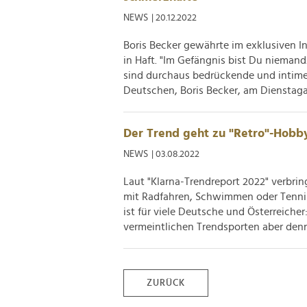
NEWS
| 20.12.2022
Boris Becker gewährte im exklusiven In
in Haft. "Im Gefängnis bist Du nieman
sind durchaus bedrückende und intime E
Deutschen, Boris Becker, am Dienstagab
Der Trend geht zu "Retro"-Hobb
NEWS
| 03.08.2022
Laut "Klarna-Trendreport 2022" verbrin
mit Radfahren, Schwimmen oder Tennis.
ist für viele Deutsche und Österreiche
vermeintlichen Trendsporten aber denno
ZURÜCK