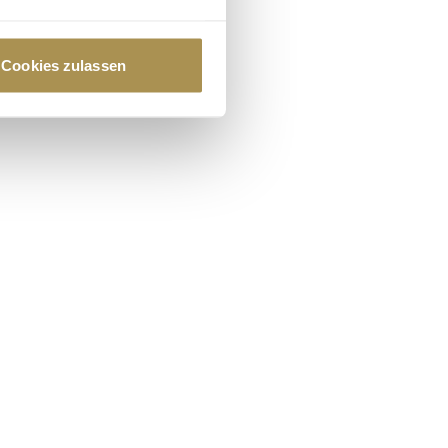
au sein können
zieren
Cookies zulassen
hre Präferenzen im
Abschnitt
 Medien anbieten zu können
hrer Verwendung unserer
 führen diese Informationen
ie im Rahmen Ihrer Nutzung