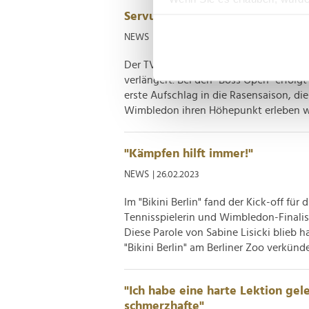
ServusTV Deutschland zeigt die 
Informationen über Ih
Ihr Gerät durch aktiv
NEWS
| 05.04.2023
Erfahren Sie mehr darüber, w
Der TV-Privatsender hat sein seit 202
Einzelheiten
fest.
verlängert. Bei den "Boss Open" erfolgt
erste Aufschlag in die Rasensaison, die
Wir verwenden Cookies, um I
Wimbledon ihren Höhepunkt erleben wir
und die Zugriffe auf unsere 
Website an unsere Partner fü
möglicherweise mit weiteren
"Kämpfen hilft immer!"
der Dienste gesammelt habe
NEWS
| 26.02.2023
Im "Bikini Berlin" fand der Kick-off für
Tennisspielerin und Wimbledon-Finalisti
Diese Parole von Sabine Lisicki blieb 
"Bikini Berlin" am Berliner Zoo verkündet
"Ich habe eine harte Lektion gele
schmerzhafte"