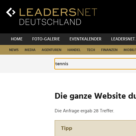
Zum
Inhalt
Zur
Fußzeilen-
Navigation
Zur
HOME
FOTO-GALERIE
EVENTKALENDER
LEADERSNET
Hauptnavigation
NEWS
MEDIA
AGENTUREN
HANDEL
TECH
FINANZEN
MOBILI
Die ganze Website d
Die Anfrage ergab 28 Treffer.
Tipp