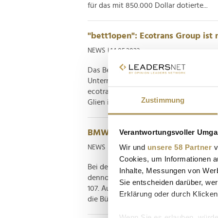
für das mit 850.000 Dollar dotierte...
"bett1open": Ecotrans Group ist 
NEWS
| 14.05.2023
Das Berliner Tennisturnier wird jetzt
Unternehmens tragen. Die "bett1open"
ecotrans Group". Das Logistik-Unter
Zustimmung
Glien ist ab sofort als Presenting Sponso
Verantwortungsvoller Umgan
BMW Open: Tennis-Asse und VIPs
Wir und
unsere 58 Partner
v
NEWS
| 18.04.2023
Cookies, um Informationen a
Bei der "Players Night" gabe es zwar 
Inhalte, Messungen von Werb
dennoch. Die Tenniselite schlägt mal w
Sie entscheiden darüber, wer
107. Ausgabe der "BMW Open by Americ
Erklärung oder durch Klicken
die Bühne. Fixpunkt des Turniers ist die.
Wenn Sie es erlauben, würde