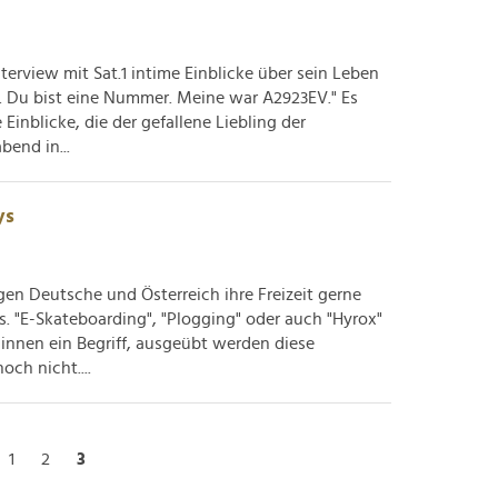
terview mit Sat.1 intime Einblicke über sein Leben
d. Du bist eine Nummer. Meine war A2923EV." Es
inblicke, die der gefallene Liebling der
end in...
ys
gen Deutsche und Österreich ihre Freizeit gerne
 "E-Skateboarding", "Plogging" oder auch "Hyrox"
r:innen ein Begriff, ausgeübt werden diese
ch nicht....
1
2
3