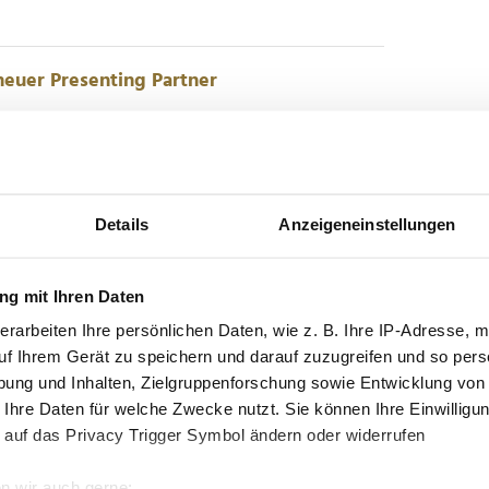
neuer Presenting Partner
 auch den Namen des Brandenburger Logistik-
 2023 werden zu den "bett1open presented by
nehmen aus dem brandenburgischen Schönwalde-
Details
Anzeigeneinstellungen
r einer der...
g mit Ihren Daten
 schlugen im "Golden Racket Club" auf
erarbeiten Ihre persönlichen Daten, wie z. B. Ihre IP-Adresse, m
uf Ihrem Gerät zu speichern und darauf zuzugreifen und so pers
keine Ausschweifungen, Spaß hatten die Gäste aber
ung und Inhalten, Zielgruppenforschung sowie Entwicklung von
ieder in München auf. Noch bis 23. April geht die
 Ihre Daten für welche Zwecke nutzt. Sie können Ihre Einwilligun
an Express" in der bayerischen Hauptstadt über
 auf das Privacy Trigger Symbol ändern oder widerrufen
..
n wir auch gerne: