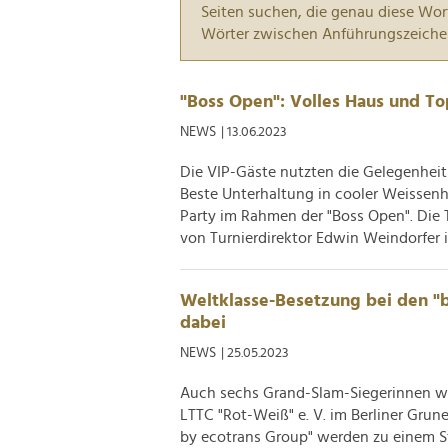
Seiten suchen, die genau diese Wor
Wörter zwischen Anführungszeiche
"Boss Open": Volles Haus und To
NEWS
| 13.06.2023
Die VIP-Gäste nutzten die Gelegenheit
Beste Unterhaltung in cooler Weisse
Party im Rahmen der "Boss Open". Die 
von Turnierdirektor Edwin Weindorfer in
Weltklasse-Besetzung bei den "b
dabei
NEWS
| 25.05.2023
Auch sechs Grand-Slam-Siegerinnen we
LTTC "Rot-Weiß" e. V. im Berliner Gru
by ecotrans Group" werden zu einem St