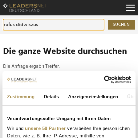
Zum
Inhalt
Zur
Fußzeilen-
SUCHEN
Navigation
Zur
Hauptnavigation
Die ganze Website durchsuchen
Die Anfrage ergab 1 Treffer.
Tipp
Seiten suchen, die genau diese Wortgruppe enthalten:
Zustimmung
Details
Anzeigeneinstellungen
Über
Setzen Sie die gesuchten Wörter zwischen
Anführungszeichen: zb "Vorname Nachname".
Verantwortungsvoller Umgang mit Ihren Daten
Wir und
unsere 58 Partner
verarbeiten Ihre persönlichen
Alle Gewinner der International Opera Awards
Daten, wie z. B. Ihre IP-Adresse, mithilfe von