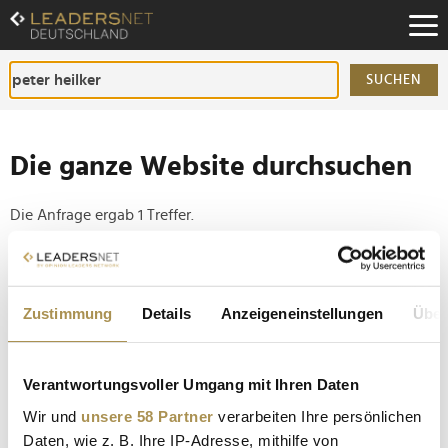
Zum
Inhalt
Zur
Fußzeilen-
SUCHEN
Navigation
Zur
Hauptnavigation
Die ganze Website durchsuchen
Die Anfrage ergab 1 Treffer.
Tipp
Seiten suchen, die genau diese Wortgruppe enthalten:
Zustimmung
Details
Anzeigeneinstellungen
Über
Setzen Sie die gesuchten Wörter zwischen
Anführungszeichen: zb "Vorname Nachname".
Verantwortungsvoller Umgang mit Ihren Daten
Wir und
unsere 58 Partner
verarbeiten Ihre persönlichen
Alle Gewinner der International Opera Awards
Daten, wie z. B. Ihre IP-Adresse, mithilfe von