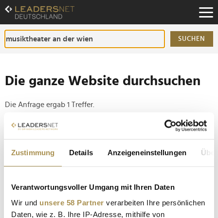
Zum
Inhalt
Zur
Fußzeilen-
SUCHEN
Navigation
Zur
Hauptnavigation
Die ganze Website durchsuchen
Die Anfrage ergab 1 Treffer.
Tipp
Seiten suchen, die genau diese Wortgruppe enthalten:
Zustimmung
Details
Anzeigeneinstellungen
Über
Setzen Sie die gesuchten Wörter zwischen
Anführungszeichen: zb "Vorname Nachname".
Verantwortungsvoller Umgang mit Ihren Daten
Wir und
unsere 58 Partner
verarbeiten Ihre persönlichen
Alle Gewinner der International Opera Awards
Daten, wie z. B. Ihre IP-Adresse, mithilfe von