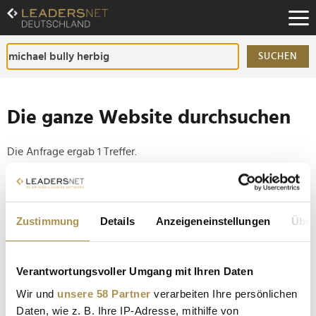
Zum
Inhalt
Zur
Fußzeilen-
SUCHEN
Navigation
Zur
Hauptnavigation
Die ganze Website durchsuchen
Die Anfrage ergab 1 Treffer.
Tipp
Seiten suchen, die genau diese Wortgruppe enthalten:
Zustimmung
Details
Anzeigeneinstellungen
Über
Setzen Sie die gesuchten Wörter zwischen
Anführungszeichen: zb "Vorname Nachname".
Verantwortungsvoller Umgang mit Ihren Daten
Wir und
unsere 58 Partner
verarbeiten Ihre persönlichen
Bayerischer Filmpreis: Söder winkt für Bullys Mama
Daten, wie z. B. Ihre IP-Adresse, mithilfe von