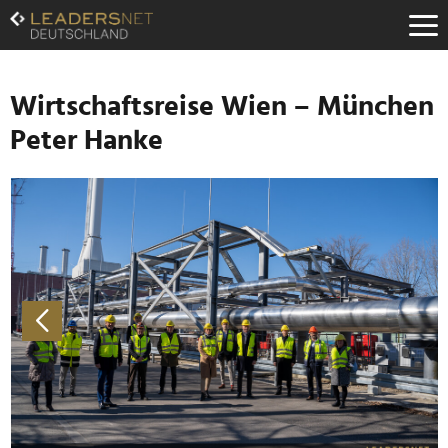
Zum
Inhalt
Zur
Fußzeilen-
Navigation
Wirtschaftsreise Wien – München
Zur
Peter Hanke
Hauptnavigation