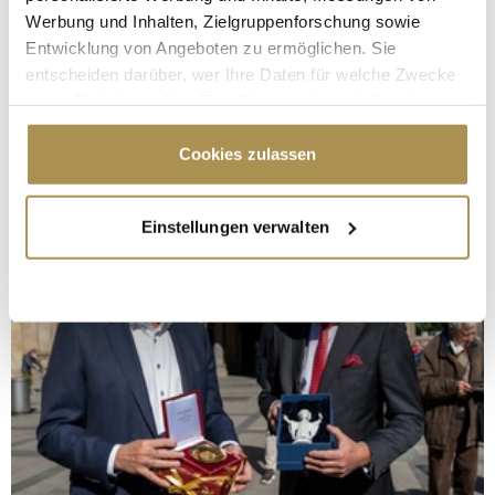
Werbung und Inhalten, Zielgruppenforschung sowie
Entwicklung von Angeboten zu ermöglichen. Sie
entscheiden darüber, wer Ihre Daten für welche Zwecke
nutzt. Sie können Ihre Einwilligung jederzeit über die
Cookie-Erklärung oder durch Klicken auf das Privacy
Trigger Symbol ändern oder widerrufen
Cookies zulassen
Wenn Sie es erlauben, würden wir auch gerne:
Einstellungen verwalten
Informationen über Ihre geografische Lage
erfassen, welche bis auf einige Meter genau sein
können
Ihr Gerät durch aktives Scannen nach
bestimmten Merkmalen (Fingerprinting) identifizieren
Erfahren Sie mehr darüber, wie Ihre persönlichen Daten
verarbeitet werden, und legen Sie Ihre Präferenzen im
Abschnitt Einzelheiten
fest.
Wir verwenden Cookies, um Inhalte und Anzeigen zu