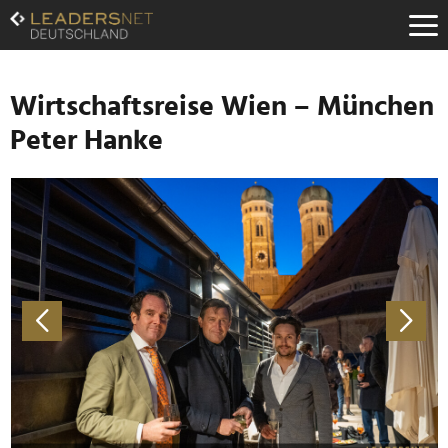
Zum
Inhalt
Zur
Fußzeilen-
Navigation
Wirtschaftsreise Wien – München
Zur
Peter Hanke
Hauptnavigation