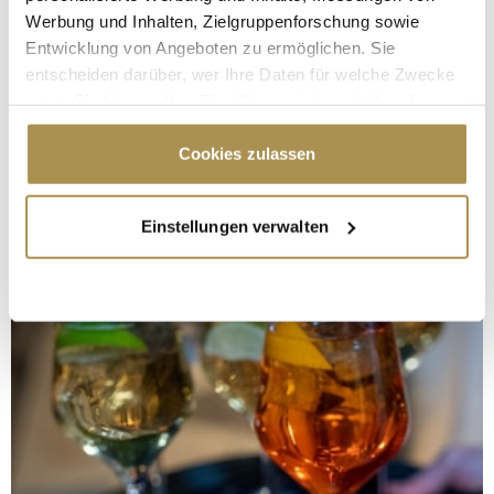
Werbung und Inhalten, Zielgruppenforschung sowie
Entwicklung von Angeboten zu ermöglichen. Sie
entscheiden darüber, wer Ihre Daten für welche Zwecke
nutzt. Sie können Ihre Einwilligung jederzeit über die
Cookie-Erklärung oder durch Klicken auf das Privacy
Trigger Symbol ändern oder widerrufen
Cookies zulassen
Wenn Sie es erlauben, würden wir auch gerne:
Einstellungen verwalten
Informationen über Ihre geografische Lage
erfassen, welche bis auf einige Meter genau sein
können
Ihr Gerät durch aktives Scannen nach
bestimmten Merkmalen (Fingerprinting) identifizieren
Erfahren Sie mehr darüber, wie Ihre persönlichen Daten
verarbeitet werden, und legen Sie Ihre Präferenzen im
Abschnitt Einzelheiten
fest.
Wir verwenden Cookies, um Inhalte und Anzeigen zu