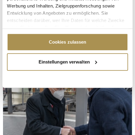
Werbung und Inhalten, Zielgruppenforschung sowie
Entwicklung von Angeboten zu ermöglichen. Sie
entscheiden darüber, wer Ihre Daten für welche Zwecke
nutzt. Sie können Ihre Einwilligung jederzeit über die
Cookie-Erklärung oder durch Klicken auf das Privacy
Trigger Symbol ändern oder widerrufen
Cookies zulassen
Wenn Sie es erlauben, würden wir auch gerne:
Einstellungen verwalten
Informationen über Ihre geografische Lage
erfassen, welche bis auf einige Meter genau sein
können
Ihr Gerät durch aktives Scannen nach
bestimmten Merkmalen (Fingerprinting) identifizieren
Erfahren Sie mehr darüber, wie Ihre persönlichen Daten
verarbeitet werden, und legen Sie Ihre Präferenzen im
Abschnitt Einzelheiten
fest.
Wir verwenden Cookies, um Inhalte und Anzeigen zu