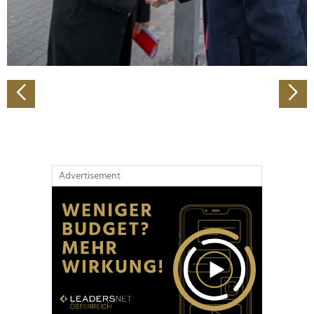
personalisieren, Funktionen für soziale Medien anbieten
zu können und die Zugriffe auf unsere Website zu
analysieren. Außerdem geben wir Informationen zu Ihrer
Verwendung unserer Website an unsere Partner für
soziale Medien, Werbung und Analysen weiter. Unsere
Partner führen diese Informationen möglicherweise mit
weiteren Daten zusammen, die Sie ihnen bereitgestellt
haben oder die sie im Rahmen Ihrer Nutzung der Dienste
gesammelt haben.
Advertisement