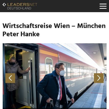
Zum
Inhalt
Zur
Fußzeilen-
Navigation
Wirtschaftsreise Wien – München
Zur
Peter Hanke
Hauptnavigation