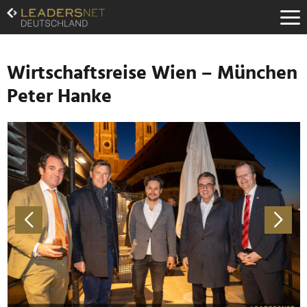
Zum
Inhalt
Zur
Fußzeilen-
Navigation
Wirtschaftsreise Wien – München
Zur
Peter Hanke
Hauptnavigation