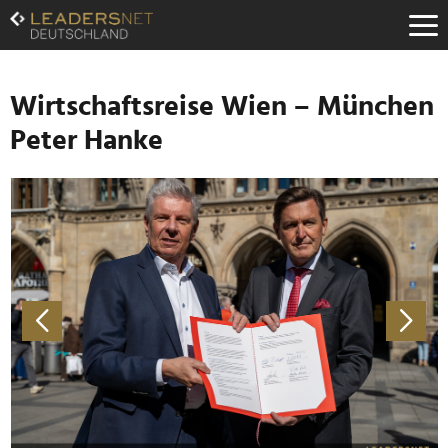
Zum
Inhalt
Zur
Fußzeilen-
Navigation
Wirtschaftsreise Wien – München
Zur
Peter Hanke
Hauptnavigation