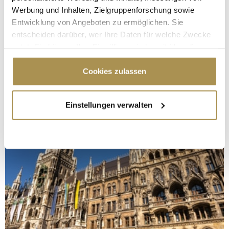
Werbung und Inhalten, Zielgruppenforschung sowie
Entwicklung von Angeboten zu ermöglichen. Sie
entscheiden darüber, wer Ihre Daten für welche Zwecke
nutzt. Sie können Ihre Einwilligung jederzeit über die
Cookie-Erklärung oder durch Klicken auf das Privacy
Trigger Symbol ändern oder widerrufen
Cookies zulassen
Wenn Sie es erlauben, würden wir auch gerne:
Einstellungen verwalten
Informationen über Ihre geografische Lage
erfassen, welche bis auf einige Meter genau sein
können
Ihr Gerät durch aktives Scannen nach
bestimmten Merkmalen (Fingerprinting) identifizieren
Erfahren Sie mehr darüber, wie Ihre persönlichen Daten
verarbeitet werden, und legen Sie Ihre Präferenzen im
Abschnitt Einzelheiten
fest.
Wir verwenden Cookies, um Inhalte und Anzeigen zu