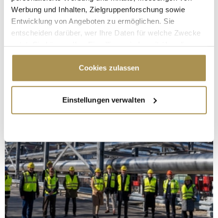
Werbung und Inhalten, Zielgruppenforschung sowie
Entwicklung von Angeboten zu ermöglichen. Sie
entscheiden darüber, wer Ihre Daten für welche Zwecke
nutzt. Sie können Ihre Einwilligung jederzeit über die
Cookie-Erklärung oder durch Klicken auf das Privacy
Trigger Symbol ändern oder widerrufen
Cookies zulassen
Wenn Sie es erlauben, würden wir auch gerne:
Einstellungen verwalten
Informationen über Ihre geografische Lage
erfassen, welche bis auf einige Meter genau sein
können
Ihr Gerät durch aktives Scannen nach
bestimmten Merkmalen (Fingerprinting) identifizieren
Erfahren Sie mehr darüber, wie Ihre persönlichen Daten
verarbeitet werden, und legen Sie Ihre Präferenzen im
Abschnitt Einzelheiten
fest.
Wir verwenden Cookies, um Inhalte und Anzeigen zu