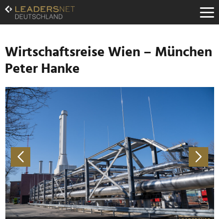
Zum
Inhalt
Zur
Fußzeilen-
Navigation
Wirtschaftsreise Wien – München
Zur
Peter Hanke
Hauptnavigation