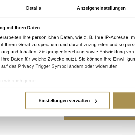
Details
Anzeigeneinstellungen
g mit Ihren Daten
erarbeiten Ihre persönlichen Daten, wie z. B. Ihre IP-Adresse, m
Advertisement
uf Ihrem Gerät zu speichern und darauf zuzugreifen und so pers
ung und Inhalten, Zielgruppenforschung sowie Entwicklung von
 Ihre Daten für welche Zwecke nutzt. Sie können Ihre Einwilligun
 auf das Privacy Trigger Symbol ändern oder widerrufen
n wir auch gerne:
re geografische Lage erfassen, welche bis auf einige Meter gen
es Scannen nach bestimmten Merkmalen (Fingerprinting) identifi
Einstellungen verwalten
ie Ihre persönlichen Daten verarbeitet werden, und legen Sie I
nhalte und Anzeigen zu personalisieren, Funktionen für soziale
Website zu analysieren. Außerdem geben wir Informationen zu I