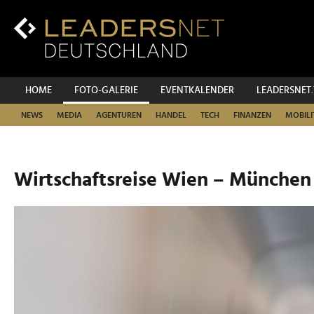
Zum
Inhalt
Zur
Fußzeilen-
Navigation
Zur
HOME
FOTO-GALERIE
EVENTKALENDER
LEADERSNET
Hauptnavigation
NEWS
MEDIA
AGENTUREN
HANDEL
TECH
FINANZEN
MOBILI
Wirtschaftsreise Wien – München