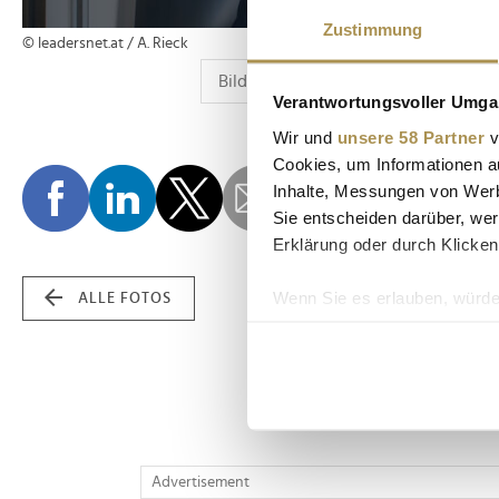
Zustimmung
© leadersnet.at / A. Rieck
Verantwortungsvoller Umgan
Wir und
unsere 58 Partner
v
Cookies, um Informationen a
Inhalte, Messungen von Werb
Sie entscheiden darüber, wer
Erklärung oder durch Klicken
Wenn Sie es erlauben, würde
ALLE FOTOS
Informationen über Ih
Ihr Gerät durch aktiv
Erfahren Sie mehr darüber, w
Einzelheiten
fest.
Wir verwenden Cookies, um I
Advertisement
und die Zugriffe auf unsere 