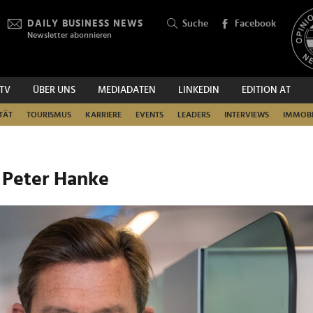
DAILY BUSINESS NEWS
Suche
Facebook
Newsletter abonnieren
.TV
ÜBER UNS
MEDIADATEN
LINKEDIN
EDITION AT
SUCHEN
TÄT
TOURISMUS
KARRIERE
EVENTS
LEADERS
INTERVIEWS
IMMOBI
 Peter Hanke