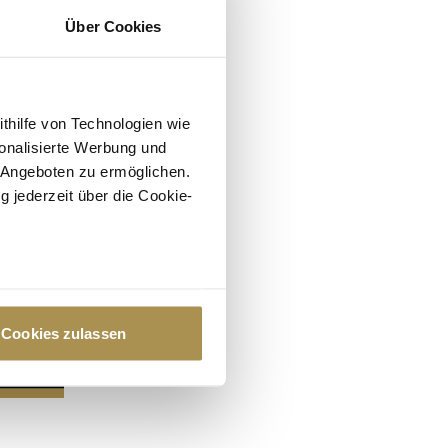
Über Cookies
ithilfe von Technologien wie
onalisierte Werbung und
 Angeboten zu ermöglichen.
g jederzeit über die Cookie-
au sein können
zieren
Cookies zulassen
hre Präferenzen im
Abschnitt
 Medien anbieten zu können
hrer Verwendung unserer