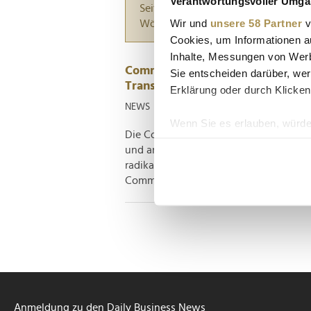
Verantwortungsvoller Umgan
Seiten suchen, die genau diese Wor
Wir und
unsere 58 Partner
v
Wörter zwischen Anführungszeiche
Cookies, um Informationen a
Inhalte, Messungen von Werb
Commerzbank streicht 3.900 Stell
Sie entscheiden darüber, wer
Transformation voran
Erklärung oder durch Klicken
NEWS
| 13.02.2025
Wenn Sie es erlauben, würde
Die Commerzbank zieht die Reißleine:
Informationen über Ih
und anhaltender Übernahmegerüchte set
Ihr Gerät durch aktiv
radikalen Sparkurs. Während die italien
Erfahren Sie mehr darüber, w
Commerzbank mit einer umfassenden..
Einzelheiten
fest.
Wir verwenden Cookies, um I
und die Zugriffe auf unsere 
Website an unsere Partner fü
möglicherweise mit weiteren
der Dienste gesammelt habe
Anmeldung zu den Daily Business News