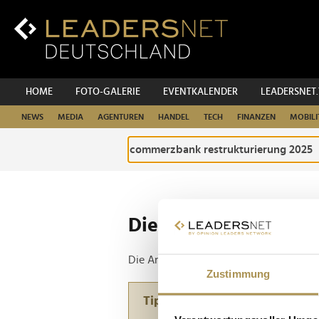
Zum
Inhalt
Zur
Fußzeilen-
Navigation
Zur
HOME
FOTO-GALERIE
EVENTKALENDER
LEADERSNET
Hauptnavigation
NEWS
MEDIA
AGENTUREN
HANDEL
TECH
FINANZEN
MOBILI
Die ganze Website d
Die Anfrage ergab 1 Treffer.
Zustimmung
Tipp