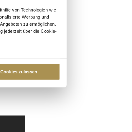
ithilfe von Technologien wie
onalisierte Werbung und
 Angeboten zu ermöglichen.
g jederzeit über die Cookie-
au sein können
zieren
Cookies zulassen
hre Präferenzen im
Abschnitt
 Medien anbieten zu können
hrer Verwendung unserer
 führen diese Informationen
ie im Rahmen Ihrer Nutzung