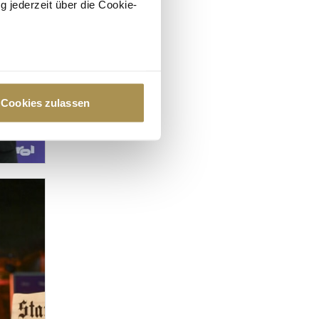
g jederzeit über die Cookie-
au sein können
zieren
Cookies zulassen
hre Präferenzen im
Abschnitt
 Medien anbieten zu können
hrer Verwendung unserer
 führen diese Informationen
ie im Rahmen Ihrer Nutzung