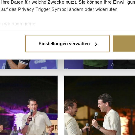
 Ihre Daten für welche Zwecke nutzt. Sie können Ihre Einwilligun
 auf das Privacy Trigger Symbol ändern oder widerrufen
n wir auch gerne:
re geografische Lage erfassen, welche bis auf einige Meter gen
es Scannen nach bestimmten Merkmalen (Fingerprinting) identifi
Einstellungen verwalten
ie Ihre persönlichen Daten verarbeitet werden, und legen Sie I
nhalte und Anzeigen zu personalisieren, Funktionen für soziale
Website zu analysieren. Außerdem geben wir Informationen zu I
r soziale Medien, Werbung und Analysen weiter. Unsere Partner
 Daten zusammen, die Sie ihnen bereitgestellt haben oder die s
n.