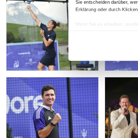
Sie entscheiden darüber, wer
Erklärung oder durch Klicken
Wenn Sie es erlauben, würde
Informationen über Ih
Ihr Gerät durch aktiv
Erfahren Sie mehr darüber, w
Einzelheiten
fest.
Wir verwenden Cookies, um I
und die Zugriffe auf unsere 
Website an unsere Partner fü
möglicherweise mit weiteren
der Dienste gesammelt habe