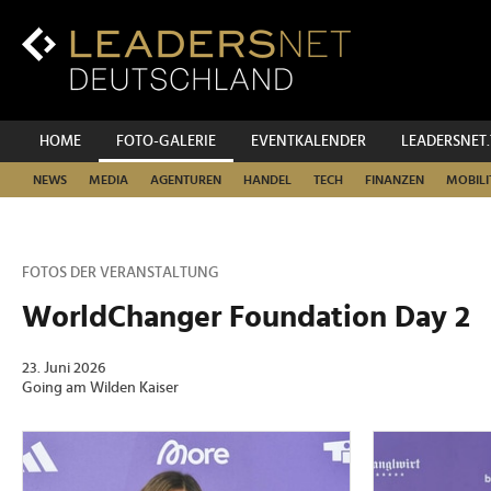
Zum
Inhalt
Zur
Fußzeilen-
Navigation
Zur
HOME
FOTO-GALERIE
EVENTKALENDER
LEADERSNET
Hauptnavigation
NEWS
MEDIA
AGENTUREN
HANDEL
TECH
FINANZEN
MOBILI
FOTOS DER VERANSTALTUNG
WorldChanger Foundation Day 2
23. Juni 2026
Going am Wilden Kaiser