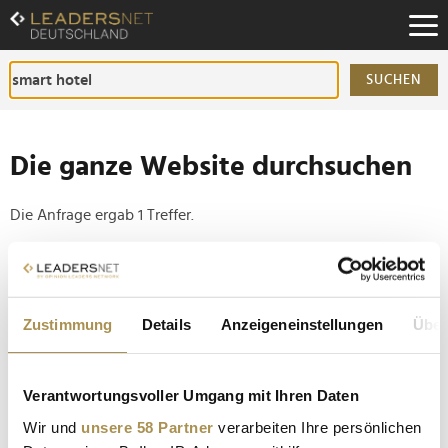
Zum
Inhalt
Zur
Fußzeilen-
SUCHEN
Navigation
Zur
Hauptnavigation
Die ganze Website durchsuchen
Die Anfrage ergab 1 Treffer.
Tipp
Seiten suchen, die genau diese Wortgruppe enthalten:
Zustimmung
Details
Anzeigeneinstellungen
Über
Setzen Sie die gesuchten Wörter zwischen
Anführungszeichen: zb "Vorname Nachname".
Verantwortungsvoller Umgang mit Ihren Daten
In China entsteht das erste komplett von Robotern
Wir und
unsere 58 Partner
verarbeiten Ihre persönlichen
betriebene Hotel